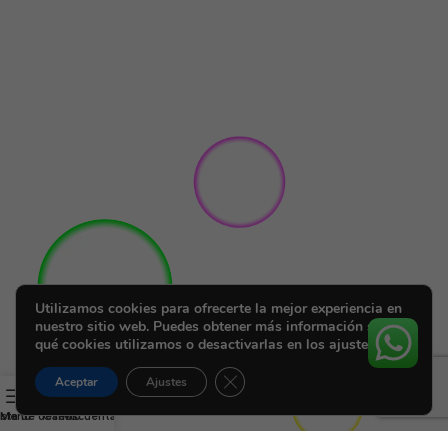
Utilizamos cookies para ofrecerte la mejor experiencia en
nuestro sitio web. Puedes obtener más información sobre
qué cookies utilizamos o desactivarlas en los ajustes.
Cerrar el banner de cookies RGPD
Aceptar
Ajustes
ista de deseos
Menú
Carrito
Mi cuenta