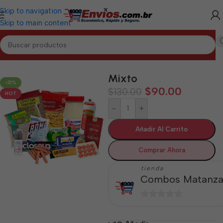
Skip to navigation
Skip to main content
Inicio
/
MATANZAS
/
Combos Matanzas
Mixto
-31%
$
90.00
$
130.00
HOT
-
+
Añadir Al Carrito
Comprar Ahora
tienda
Combos Matanza
0
de