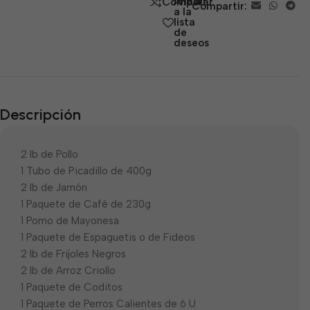
Añadir
Comparar
Compartir:
5
a la
lista
de
deseos
Descripción
2 lb de Pollo
1 Tubo de Picadillo de 400g
2 lb de Jamón
1 Paquete de Café de 230g
1 Pomo de Mayonesa
1 Paquete de Espaguetis o de Fideos
2 lb de Frijoles Negros
2 lb de Arroz Criollo
1 Paquete de Coditos
1 Paquete de Perros Calientes de 6 U