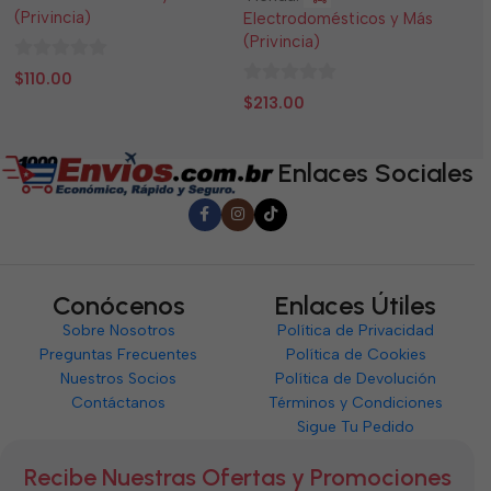
(Privincia)
(P
Electrodomésticos y Más
(Privincia)
0
0
$
110.00
$
0
de
d
$
213.00
de
5
5
5
Enlaces Sociales
Conócenos
Enlaces Útiles
Sobre Nosotros
Política de Privacidad
Preguntas Frecuentes
Política de Cookies
Nuestros Socios
Política de Devolución
Contáctanos
Términos y Condiciones
Sigue Tu Pedido
Recibe Nuestras Ofertas y Promociones