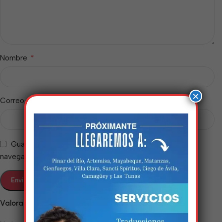
*
Nombre
×
*
Correo electrónico
Guarda mi nombre, correo electrónico y web en este
navegador para la próxima vez que comente.
Estamos trabalhando
nisso!
Valoraciones
Em breve, esta página estará