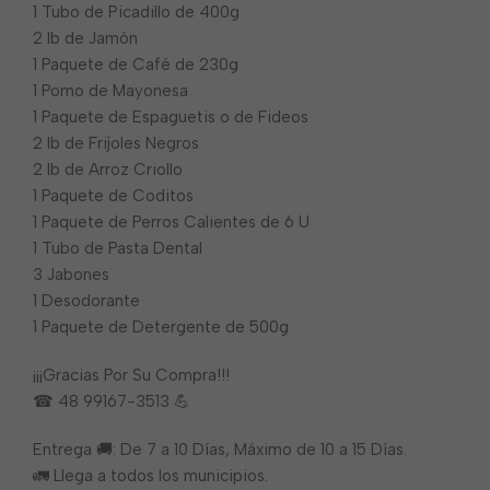
1 Tubo de Picadillo de 400g
2 lb de Jamón
1 Paquete de Café de 230g
1 Pomo de Mayonesa
1 Paquete de Espaguetis o de Fideos
2 lb de Frijoles Negros
2 lb de Arroz Criollo
1 Paquete de Coditos
1 Paquete de Perros Calientes de 6 U
1 Tubo de Pasta Dental
3 Jabones
1 Desodorante
1 Paquete de Detergente de 500g
¡¡¡Gracias Por Su Compra!!!
☎ 48 99167-3513 💪
Entrega 🚚: De 7 a 10 Días, Máximo de 10 a 15 Días.
🚛 Llega a todos los municipios.