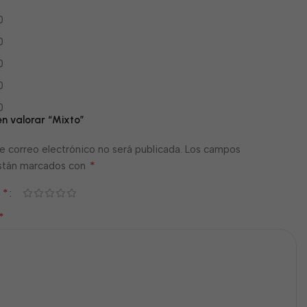
0
0
0
0
0
en valorar “Mixto”
e correo electrónico no será publicada.
Los campos
*
están marcados con
*
n
*