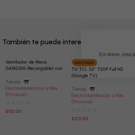
También te puede interesar
Em breve, esta p
Ventilador de Mesa
AGOTADO
GANGSHI (Recargable) con
TV TCL 32” 720P Full HD
Panel Solar Incluido
(Google TV)
Tienda:
Electrodomésticos y Más
Tienda:
(Privincia)
Electrodomésticos y Más
(Privincia)
0
$
110.00
de
0
$
213.00
5
de
5