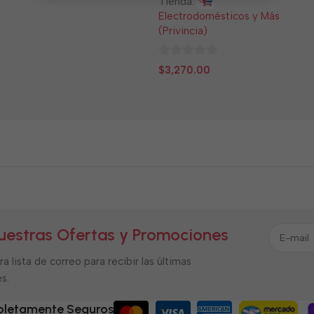
Tienda:
Electrodomésticos y Más
(Privincia)
0
$
3,270.00
de
5
uestras Ofertas y Promociones
a lista de correo para recibir las últimas
s.
letamente Seguros