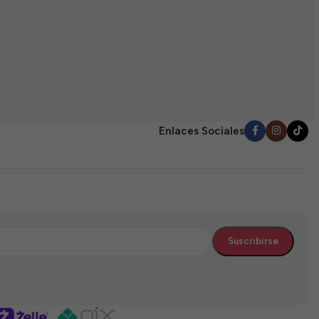
E
(
0
$
d
5
Enlaces Sociales