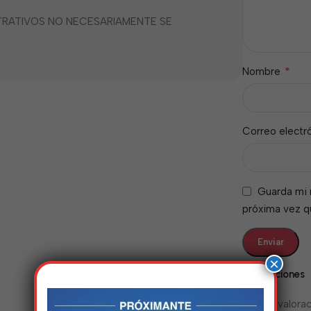
STRATIVOS NO NECESARIAMENTE SE
*
Nombre
Correo electr
Guarda mi 
próxima vez 
×
Valoraciones
No hay valorac