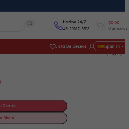
Hotline 24/7
$
0.00
0
artículos
48 99167-3513
Lista De Deseos
Spanish
▼
0
l Carrito
r Ahora