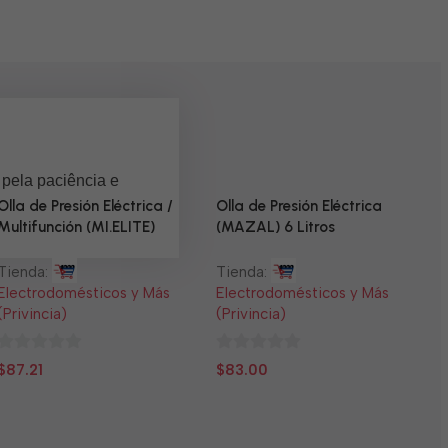
 pela paciência e
Olla de Presión Eléctrica /
Olla de Presión Eléctrica
Multifunción (MI.ELITE)
(MAZAL) 6 Litros
Tienda:
Tienda:
Electrodomésticos y Más
Electrodomésticos y Más
(Privincia)
(Privincia)
0
0
$
87.21
$
83.00
N
de
de
5
5
T