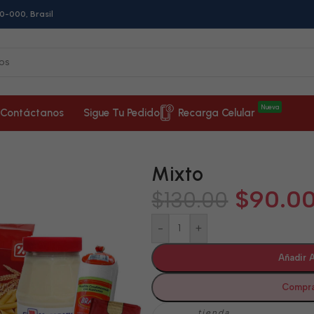
0-000, Brasil
Nueva
Contáctanos
Sigue Tu Pedido
Recarga Celular
Mixto
$
90.0
$
130.00
-
+
Añadir A
Compra
tienda