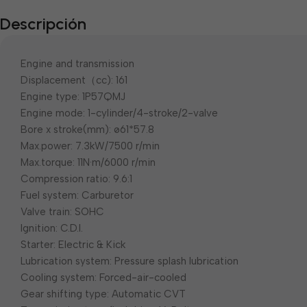
Descripción
Engine and transmission
Displacement（cc): 161
Engine type: 1P57QMJ
Engine mode: 1-cylinder/4-stroke/2-valve
Bore x stroke(mm): ø61*57.8
Max.power: 7.3kW/7500 r/min
Max.torque: 11N·m/6000 r/min
Compression ratio: 9.6:1
Fuel system: Carburetor
Valve train: SOHC
Ignition: C.D.I.
Starter: Electric & Kick
Lubrication system: Pressure splash lubrication
Cooling system: Forced-air-cooled
Gear shifting type: Automatic CVT