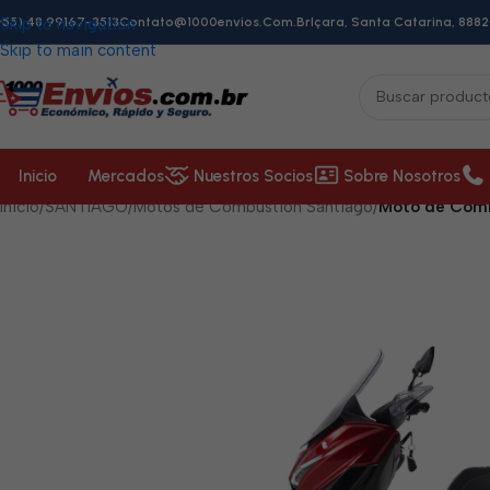
+55) 48 99167-3513
Skip to navigation
Contato@1000envios.com.br
Içara, Santa Catarina, 8882
Skip to main content
Inicio
Mercados
Nuestros Socios
Sobre Nosotros
Inicio
/
SANTIAGO
/
Motos de Combustión Santiago
/
Moto de Comb