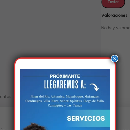
Valoraciones
No hay valorac
×
ientes:
Estamos trabalhando nisso!