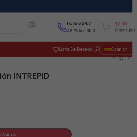
Hotline 24/7
$
0.00
0
artículos
48 99167-3513
Lista De Deseos
Spanish
▼
ión INTREPID
l Carrito