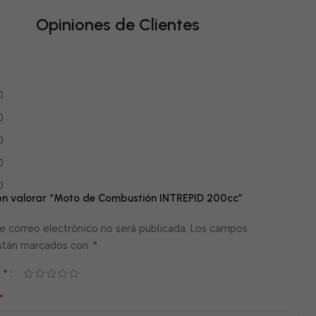
Opiniones de Clientes
0
0
0
0
0
 en valorar “Moto de Combustión INTREPID 200cc”
e correo electrónico no será publicada.
Los campos
*
están marcados con
*
n
*