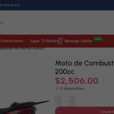
0-000, Brasil
Nueva
Contáctanos
Sigue Tu Pedido
Recarga Celular
ustión INTREPID 200cc
Moto de Combust
200cc
$
2,506.00
2 disponibles
-
+
Añadir A