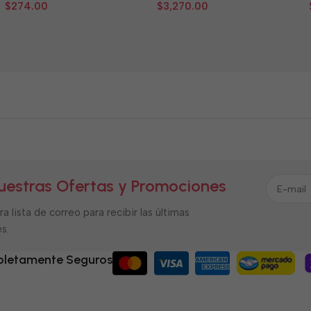
0
0
$
274.00
$
3,270.00
de
de
5
5
uestras Ofertas y Promociones
a lista de correo para recibir las últimas
s.
letamente Seguros