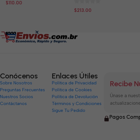
0
$
110.00
de
0
$
213.00
5
de
5
Conócenos
Enlaces Útiles
Recibe N
Sobre Nosotros
Política de Privacidad
Preguntas Frecuentes
Política de Cookies
Únase a nuestr
Nuestros Socios
Política de Devolución
actualizacione
Contáctanos
Términos y Condiciones
Sigue Tu Pedido
Pagos Comp