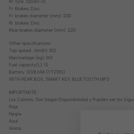
Rr. tyre: 130/60-13
Fr. Brakes: Disc
Fr. brakes diameter (mm): 230
Rr. brakes: Disc
Rear brakes diameter (mm): 220
Other specifications
Top speed（km/h): 102
Max.loadage (kg): 160
Fuel capacity(L): 13
Battery: 12V8.6Ah (YTZ10S)
WITH REAR BOX, SMART KEY, BLUETOOTH MP3
IMPORTANTE:
Los Colores, Son Según Disponibilidad y Pueden ser los Sigu
Roja
Negra
Azul
Arena