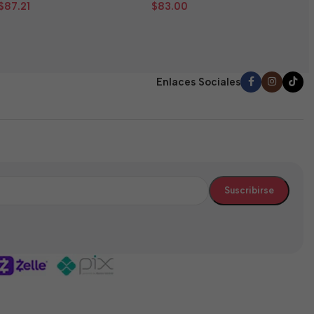
0
0
d
$
87.21
$
83.00
de
de
5
5
5
Enlaces Sociales