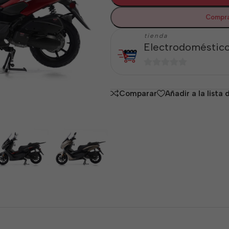
Compra
tienda
Electrodoméstico
0
de
Comparar
Añadir a la lista
5