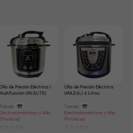
Olla de Presión Eléctrica /
Olla de Presión Eléctrica
N
Multifunción (MI.ELITE)
(MAZAL) 6 Litros
T
Tienda:
Tienda:
E
Electrodomésticos y Más
Electrodomésticos y Más
(
(Privincia)
(Privincia)
0
$