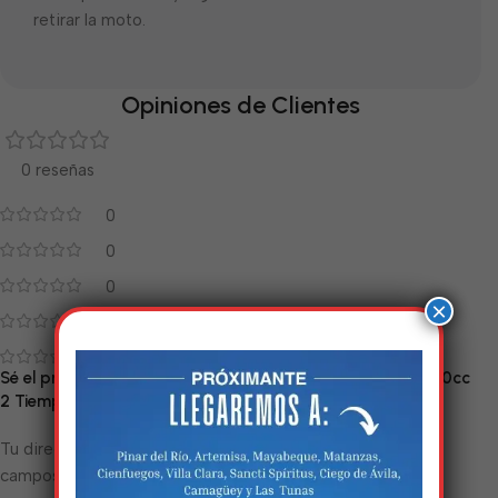
retirar la moto.
Opiniones de Clientes
0 reseñas
0
0
0
×
0
0
Sé el primero en valorar “Moto de Combustión MZ-AX 100cc
2 Tiempos (Completa)”
Tu dirección de correo electrónico no será publicada.
Los
*
campos obligatorios están marcados con
Estamos trabalhando