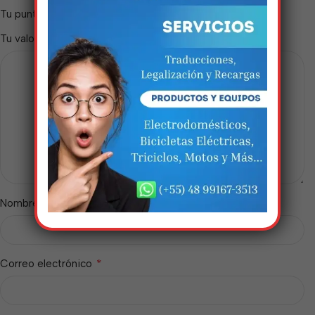
nisso!
*
Tu puntuación
*
Tu valoración
Em breve, esta página estará
disponível com novidades
incríveis. Agradecemos pela
paciência e compreensão.
*
Nombre
*
Correo electrónico