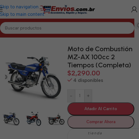
Skip to navigation
Skip to main content
Inicio
/
CAMAGÜEY
/
Motos de Combustión Camagüey
Moto de Combustión
MZ-AX 100cc 2
Tiempos (Completa)
$
2,290.00
4 disponibles
-
+
Añadir Al Carrito
Comprar Ahora
tienda