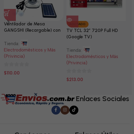
Ventilador de Mesa
TV
AGOTADO
GANGSHI (Recargable) con
LE
TV TCL 32” 720P Full HD
Panel Solar Incluido
(Google TV)
Tienda:
Ti
Electrodomésticos y Más
El
Tienda:
(Privincia)
(P
Electrodomésticos y Más
(Privincia)
0
0
$
110.00
$
0
de
d
$
213.00
de
5
5
5
Enlaces Sociales