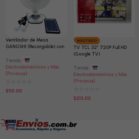
Ventilador de Mesa
AGOTADO
GANGSHI (Recargable) con
TV TCL 32” 720P Full HD
Panel Solar Incluido
(Google TV)
Tienda:
Electrodomésticos y Más
Tienda:
(Privincia)
Electrodomésticos y Más
(Privincia)
0
$
110.00
de
0
$
213.00
5
de
5