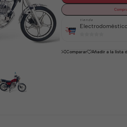
Compra
tienda
Electrodoméstico
0
de
Comparar
Añadir a la lista
5