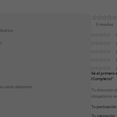
0 reseñas
índrico
o
Sé el primero
(Completa)”
la rueda delantera
Tu dirección d
obligatorios 
Tu puntuació
Tu valoración