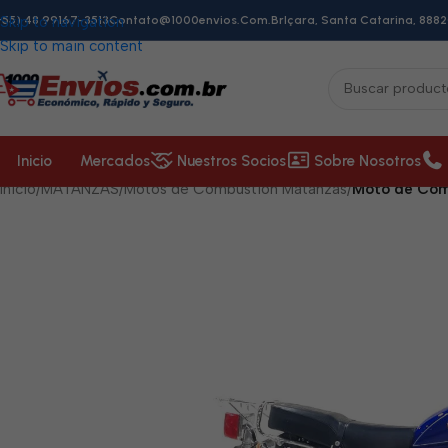
+55) 48 99167-3513
Skip to navigation
Contato@1000envios.com.br
Içara, Santa Catarina, 8882
Skip to main content
Inicio
Mercados
Nuestros Socios
Sobre Nosotros
Inicio
/
MATANZAS
/
Motos de Combustión Matanzas
/
Moto de Com