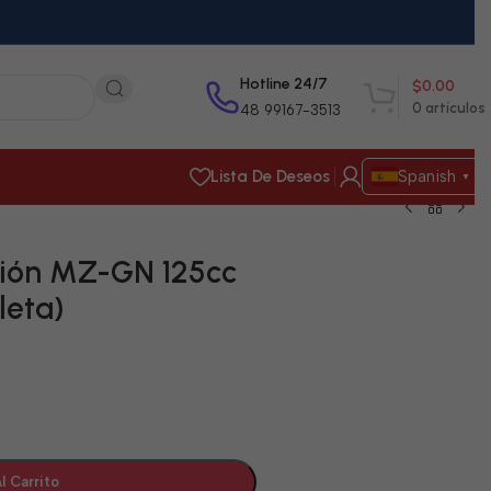
Hotline 24/7
$
0.00
0
artículos
48 99167-3513
Lista De Deseos
Spanish
▼
ión MZ-GN 125cc
leta)
l Carrito