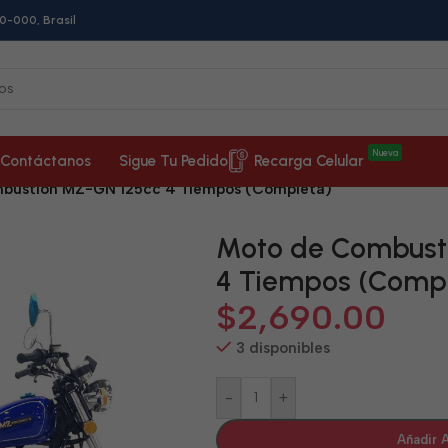
0-000, Brasil
Nueva
Contáctanos
Sigue Tu Pedido
Recarga Celular
bustión MZ-GN 125cc 4 Tiempos (Completa)
Moto de Combust
4 Tiempos (Comp
$
2,690.00
3 disponibles
-
+
Añadir A