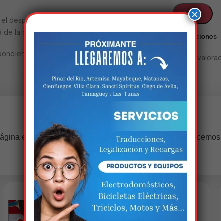
×
ra el despacho o dentro de 72 horas. De lo
de la disponibilidad de la aduana.
Valoraciones
pondientes y vigentes al momento de ir a
No hay valorac
Estamos trabalhando nisso!
ágina estará disponível com novidades incríveis. Agradecemos
compreensão.