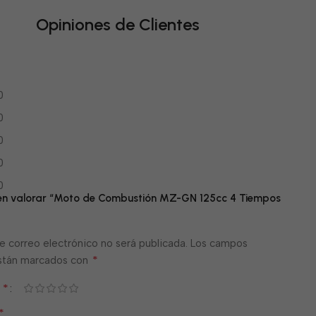
Opiniones de Clientes
0
0
0
0
0
 en valorar “Moto de Combustión MZ-GN 125cc 4 Tiempos
e correo electrónico no será publicada.
Los campos
*
están marcados con
*
n
*