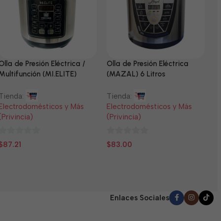
Olla de Presión Eléctrica /
Olla de Presión Eléctrica
N
Multifunción (MI.ELITE)
(MAZAL) 6 Litros
T
Tienda:
Tienda:
E
Electrodomésticos y Más
Electrodomésticos y Más
(
(Privincia)
(Privincia)
0
$
0
0
d
$
87.21
$
83.00
de
de
5
5
5
Enlaces Sociales