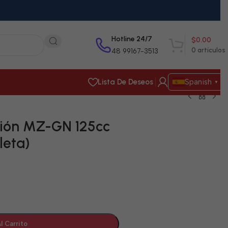
Hotline 24/7
$
0.00
0
artículos
48 99167-3513
Lista De Deseos
Spanish
▼
ión MZ-GN 125cc
leta)
l Carrito