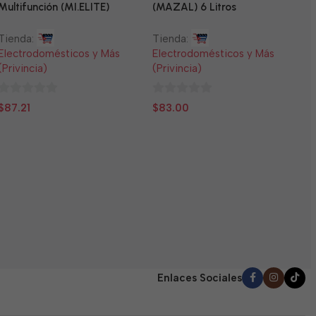
Multifunción (MI.ELITE)
(MAZAL) 6 Litros
Tienda:
Tienda:
Electrodomésticos y Más
Electrodomésticos y Más
(Privincia)
(Privincia)
0
0
$
87.21
$
83.00
N
de
de
5
5
T
E
(
0
$
d
5
Enlaces Sociales