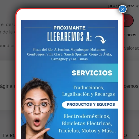
próxima vez 
×
ra el despacho o dentro de 72 horas. De lo
de la disponibilidad de la aduana.
Valoraciones
pondientes y vigentes al momento de ir a
No hay valorac
Estamos trabalhando nisso!
ágina estará disponível com novidades incríveis. Agradecemos
compreensão.
TV RCA 43” 1080P Full HD
Triciclo Eléctrico (MODELO