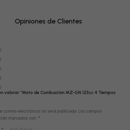
Opiniones de Clientes
0
0
0
0
0
 en valorar “Moto de Combustión MZ-GN 125cc 4 Tiempos
e correo electrónico no será publicada.
Los campos
*
están marcados con
*
n