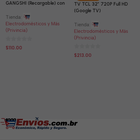
GANGSHI (Recargable) con
TV TCL 32” 720P Full HD
Panel Solar Incluido
(Google TV)
Tienda:
Electrodomésticos y Más
Tienda:
(Privincia)
Electrodomésticos y Más
(Privincia)
0
$
110.00
de
0
$
213.00
5
de
5