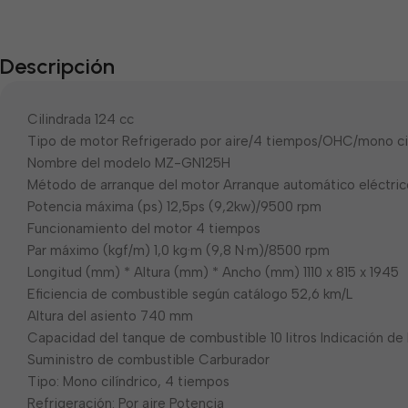
Descripción
Cilindrada 124 cc
Tipo de motor Refrigerado por aire/4 tiempos/OHC/mono cil
Nombre del modelo MZ-GN125H
Método de arranque del motor Arranque automático eléctric
Potencia máxima (ps) 12,5ps (9,2kw)/9500 rpm
Funcionamiento del motor 4 tiempos
Par máximo (kgf/m) 1,0 kg·m (9,8 N·m)/8500 rpm
Longitud (mm) * Altura (mm) * Ancho (mm) 1110 x 815 x 1945
Eficiencia de combustible según catálogo 52,6 km/L
Altura del asiento 740 mm
Capacidad del tanque de combustible 10 litros Indicación de 
Suministro de combustible Carburador
Tipo: Mono cilíndrico, 4 tiempos
Refrigeración: Por aire Potencia