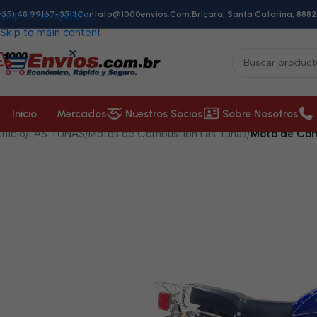
+55) 48 99167-3513
Skip to navigation
Contato@1000envios.com.br
Içara, Santa Catarina, 8882
Skip to main content
Inicio
Mercados
Nuestros Socios
Sobre Nosotros
Inicio
/
LAS TUNAS
/
Motos de Combustión Las Tunas
/
Moto de Com