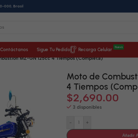
0-000, Brasil
Nueva
Contáctanos
Sigue Tu Pedido
Recarga Celular
bustión MZ-GN 125cc 4 Tiempos (Completa)
Moto de Combust
4 Tiempos (Comp
$
2,690.00
3 disponibles
-
+
Añadir A