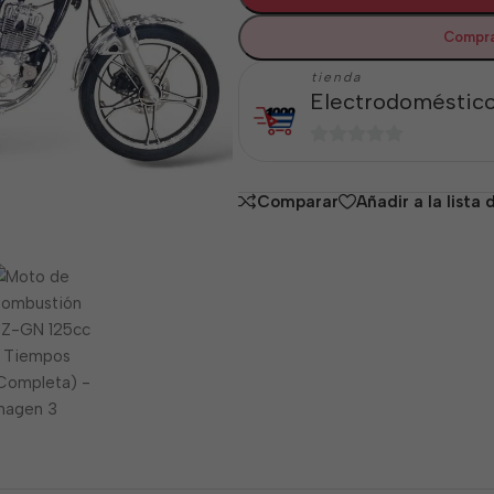
Compra
tienda
Electrodoméstico
0
de
Comparar
Añadir a la lista
5