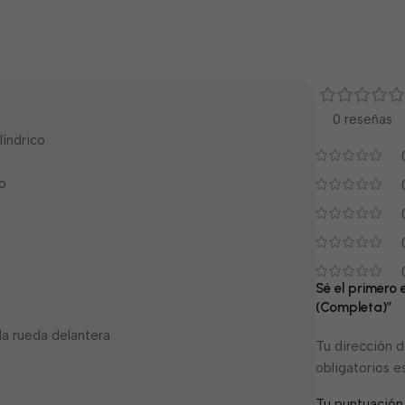
0 reseñas
índrico
o
Sé el primero
(Completa)”
la rueda delantera
Tu dirección d
obligatorios 
Tu puntuació