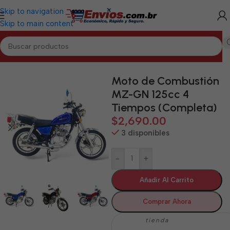
Skip to navigation
Skip to main content
Inicio
/
LA HABANA
/
Motos de Combustión La Habana
Moto de Combustión
MZ-GN 125cc 4
Tiempos (Completa)
$
2,690.00
3 disponibles
-
+
Añadir Al Carrito
Comprar Ahora
tienda