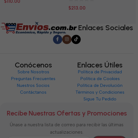
$
110.00
$
0
de
d
$
213.00
de
5
5
5
Enlaces Sociales
Conócenos
Enlaces Útiles
Sobre Nosotros
Política de Privacidad
Preguntas Frecuentes
Política de Cookies
Nuestros Socios
Política de Devolución
Contáctanos
Términos y Condiciones
Sigue Tu Pedido
Recibe Nuestras Ofertas y Promociones
Únase a nuestra lista de correo para recibir las últimas
actualizaciones.