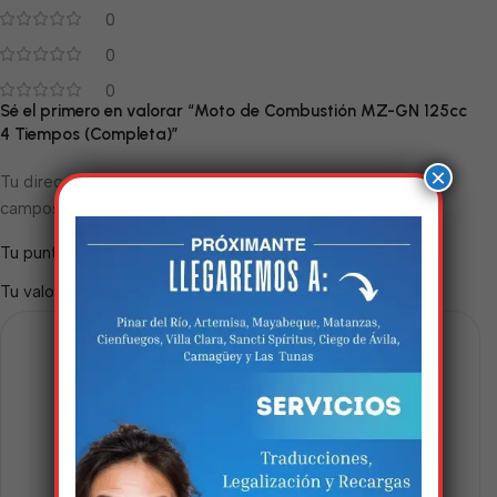
0
0
0
Sé el primero en valorar “Moto de Combustión MZ-GN 125cc
4 Tiempos (Completa)”
×
Tu dirección de correo electrónico no será publicada.
Los
*
campos obligatorios están marcados con
*
Tu puntuación
*
Tu valoración
Estamos trabalhando
nisso!
Em breve, esta página estará
disponível com novidades