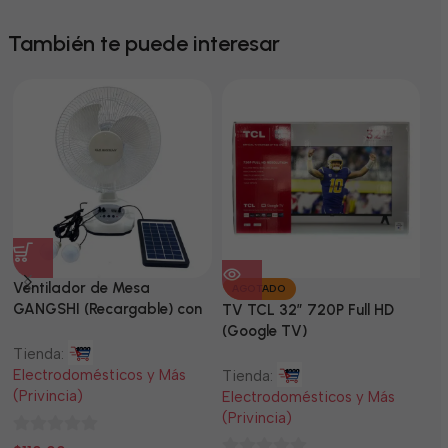
También te puede interesar
Ventilador de Mesa
TV
AGOTADO
GANGSHI (Recargable) con
LE
TV TCL 32” 720P Full HD
Panel Solar Incluido
(Google TV)
Tienda:
Ti
Electrodomésticos y Más
El
Tienda:
(Privincia)
(P
Electrodomésticos y Más
(Privincia)
0
0