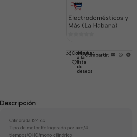
Electrodomésticos y
Más (La Habana)
0
de
Añadir
Comparar
Compartir:
5
a la
lista
de
deseos
Descripción
Cilindrada 124 cc
Tipo de motor Refrigerado por aire/4
tiempos/OHC/mono cilíndrico