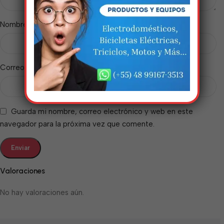
incríveis. Agradecemos pela
paciência e compreensão.
*
Nombre
*
Correo electrónico
Guarda mi nombre, correo electrónico y web en este
navegador para la próxima vez que comente.
Valoraciones
No hay valoraciones aún.