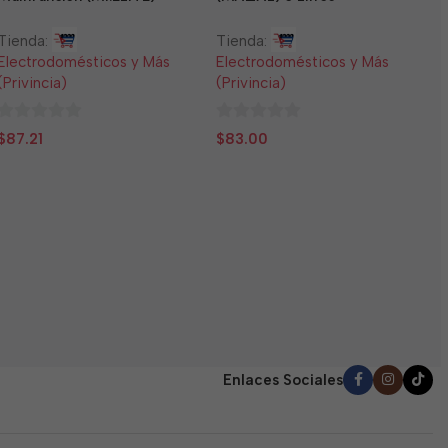
Tienda:
Tienda:
Electrodomésticos y Más
Electrodomésticos y Más
(Privincia)
(Privincia)
0
0
$
87.21
$
83.00
N
de
de
5
5
T
E
(
0
$
d
5
Enlaces Sociales