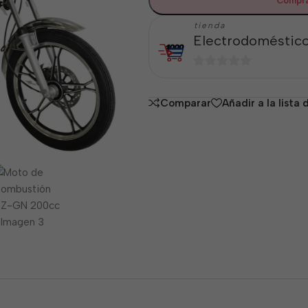
Compra
tienda
Electrodoméstico
0
de
Comparar
Añadir a la lista
5