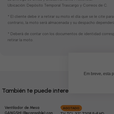
Ubicación: Depósito Temporal Trascargo y Correos de C.
* El cliente debe ir a retirar su moto el día que se le cite pa
contrario, la moto será almacenada y su despacho dependerá 
* Deberá de contar con los documentos de identidad corres
retirar la moto.
Em breve, esta p
También te puede interesar
Ventilador de Mesa
AGOTADO
GANGSHI (Recargable) con
TV TCL 32” 720P Full HD