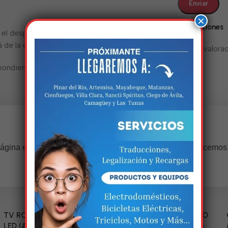
×
Valoraciones
ra el despacho o dentro de 72 horas. De lo
de la disponibilidad de la aduana.
No hay valorac
pondientes y vigentes al momento de ir a
Estamos trabalhando nisso!
ágina estará disponível com novidades incríveis. Agradecemos
compreensão.
TV RCA 43” 1080P Full HD
Triciclo Eléctrico (MODELO
LED (Android Smart TV)
ZJ150-R) 60V/45~52AH-