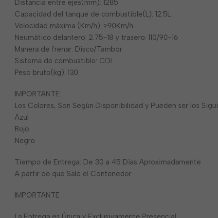
Distancia entre ejes(mm): 1285
Capacidad del tanque de combustible(L): 12.5L
Velocidad máxima (Km/h): ≥90Km/h
Neumático delantero: 2.75-18 y trasero: 110/90-16
Manera de frenar: Disco/Tambor
Sistema de combustible: CDI
Peso bruto(kg): 130
IMPORTANTE:
Los Colores, Son Según Disponibilidad y Pueden ser los Sigu
Azul
Rojo
Negro
Tiempo de Entrega: De 30 a 45 Días Aproximadamente
A partir de que Sale el Contenedor
IMPORTANTE
La Entrega es Única y Exclusivamente Presencial.