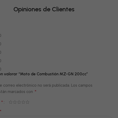
Opiniones de Clientes
0
0
0
0
0
o en valorar “Moto de Combustión MZ-GN 200cc”
e correo electrónico no será publicada.
Los campos
*
están marcados con
*
n
*