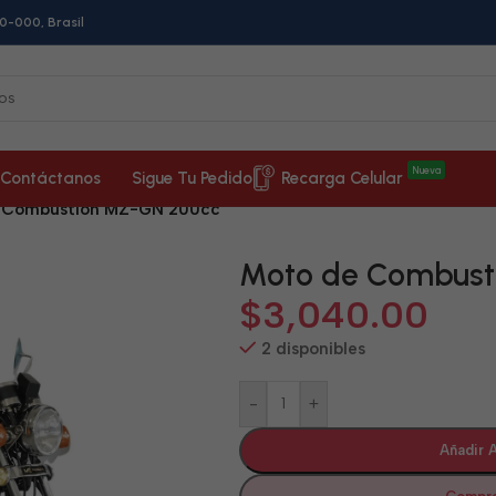
0-000, Brasil
Nueva
Contáctanos
Sigue Tu Pedido
Recarga Celular
 Combustión MZ-GN 200cc
Moto de Combust
$
3,040.00
2 disponibles
-
+
Añadir A