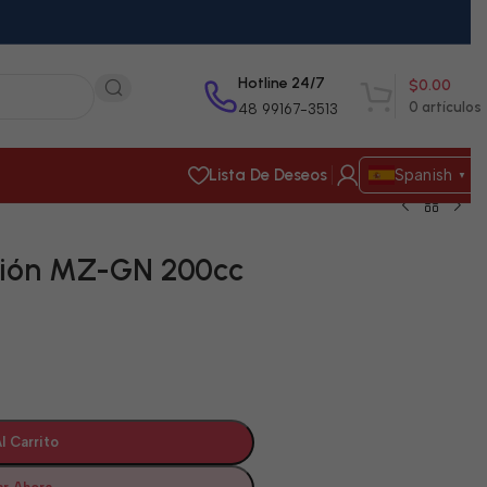
Hotline 24/7
$
0.00
0
artículos
48 99167-3513
Lista De Deseos
Spanish
▼
ión MZ-GN 200cc
l Carrito