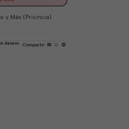
r Ahora
s y Más (Privincia)
 de deseos
Compartir: