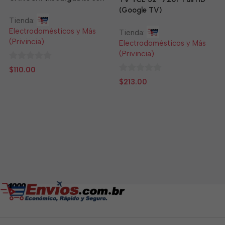
Panel Solar Incluido
(Google TV)
Tienda:
Electrodomésticos y Más
Tienda:
(Privincia)
Electrodomésticos y Más
(Privincia)
0
$
110.00
de
0
$
213.00
5
de
5