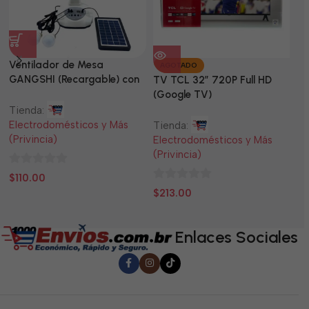
Ventilador de Mesa
TV
AGOTADO
GANGSHI (Recargable) con
LE
TV TCL 32” 720P Full HD
Panel Solar Incluido
(Google TV)
Tienda:
Ti
Electrodomésticos y Más
El
Tienda:
(Privincia)
(P
Electrodomésticos y Más
(Privincia)
0
0
$
110.00
$
0
de
d
$
213.00
de
5
5
5
Enlaces Sociales