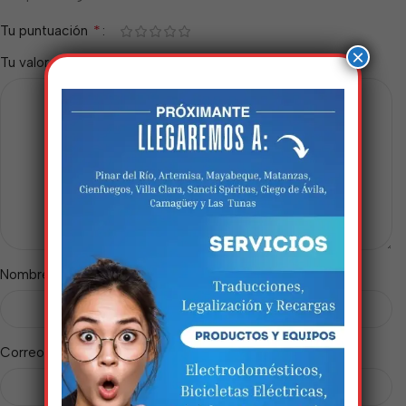
*
Tu puntuación
×
*
Tu valoración
Estamos trabalhando
nisso!
Em breve, esta página estará
*
Nombre
disponível com novidades
incríveis. Agradecemos pela
paciência e compreensão.
*
Correo electrónico