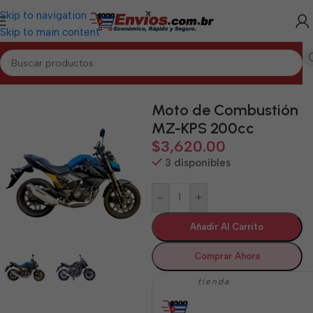
Skip to navigation
Skip to main content
Inicio
/
SANCTI SPÍRITUS
/
Motos de Combustión Sancti Spíritus
Moto de Combustión
MZ-KPS 200cc
$
3,620.00
3 disponibles
-
+
Añadir Al Carrito
Comprar Ahora
tienda