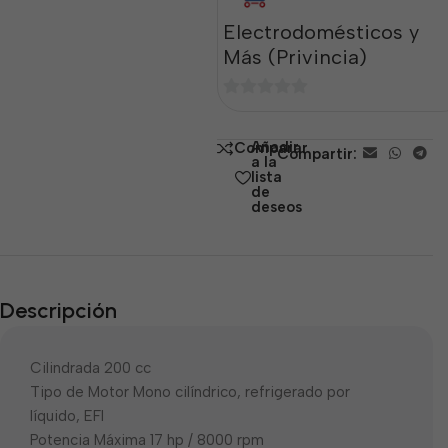
Electrodomésticos y
Más (Privincia)
0
de
Añadir
Comparar
Compartir:
5
a la
lista
de
deseos
Descripción
Cilindrada 200 cc
Tipo de Motor Mono cilíndrico, refrigerado por
líquido, EFI
Potencia Máxima 17 hp / 8000 rpm