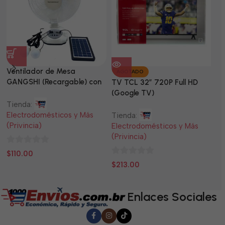
Ventilador de Mesa
TV
AGOTADO
GANGSHI (Recargable) con
LE
TV TCL 32” 720P Full HD
Panel Solar Incluido
(Google TV)
Tienda:
Ti
Electrodomésticos y Más
El
Tienda:
(Privincia)
(P
Electrodomésticos y Más
(Privincia)
0
0
$
110.00
$
0
de
d
$
213.00
de
5
5
5
Enlaces Sociales