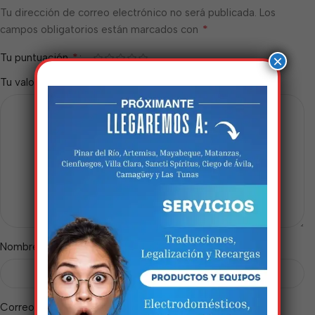
Tu dirección de correo electrónico no será publicada.
Los
*
campos obligatorios están marcados con
*
Tu puntuación
×
*
Tu valoración
Estamos trabalhando
nisso!
Em breve, esta página estará
*
disponível com novidades
Nombre
incríveis. Agradecemos pela
paciência e compreensão.
*
Correo electrónico