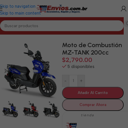
Skip to navigation
Skip to main content
Inicio
/
CIENFUEGOS
/
Motos de Combustión Cienfuegos
Moto de Combustión
MZ-TANK 200cc
$
2,790.00
5 disponibles
-
+
Añadir Al Carrito
Comprar Ahora
tienda