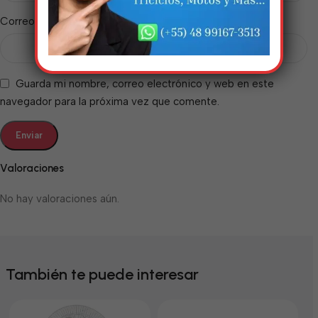
*
Correo electrónico
Guarda mi nombre, correo electrónico y web en este
navegador para la próxima vez que comente.
Valoraciones
No hay valoraciones aún.
También te puede interesar