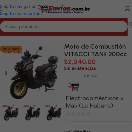
Skip to navigation
Skip to main content
Inicio
/
LA HABANA
/
Motos de Combustión La Habana
Moto de Combustión
AGOTADO
VITACCI TANK 200cc
$
2,040.00
Sin existencias
tienda
Electrodomésticos y
Más (La Habana)
0
de