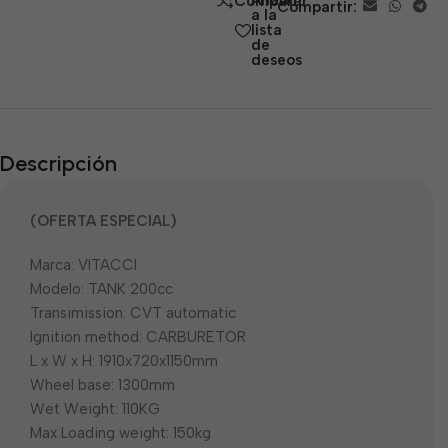
Añadir
Comparar
Compartir:
5
a la
lista
de
deseos
Descripción
(OFERTA ESPECIAL)
Marca: VITACCI
Modelo: TANK 200cc
Transimission: CVT automatic
Ignition method: CARBURETOR
L x W x H: 1910x720x1150mm
Wheel base: 1300mm
Wet Weight: 110KG
Max Loading weight: 150kg