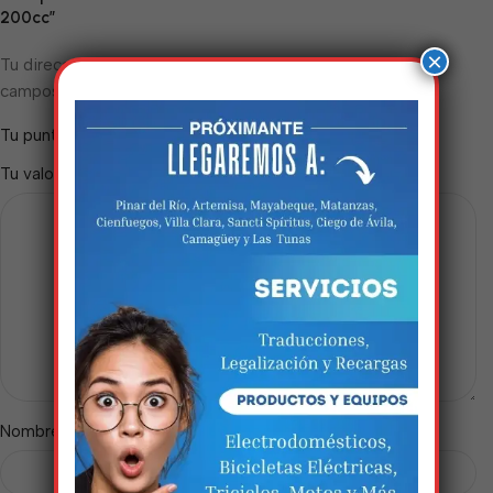
200cc”
×
Tu dirección de correo electrónico no será publicada.
Los
*
campos obligatorios están marcados con
*
Tu puntuación
*
Tu valoración
Estamos trabalhando
nisso!
Em breve, esta página estará
disponível com novidades
incríveis. Agradecemos pela
paciência e compreensão.
*
Nombre