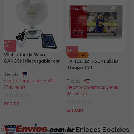
Ventilador de Mesa
TV
AGOTADO
GANGSHI (Recargable) con
LE
TV TCL 32” 720P Full HD
Panel Solar Incluido
(Google TV)
Tienda:
Ti
Electrodomésticos y Más
El
Tienda:
(Privincia)
(P
Electrodomésticos y Más
(Privincia)
0
0
$
110.00
$
0
de
d
$
213.00
de
5
5
5
Enlaces Sociales