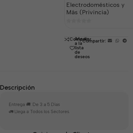
Electrodomésticos y
Más (Privincia)
0
de
Añadir
Comparar
Compartir:
5
a la
lista
de
deseos
Descripción
Entrega 🚚: De 3 a 5 Días
🚛 Llega a Todos los Sectores.