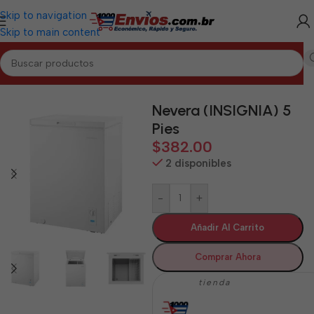
Skip to navigation
Skip to main content
Inicio
/
PINAR DEL RÍO
/
Electrodomésticos Pinar del Río
Nevera (INSIGNIA) 5
Pies
$
382.00
2 disponibles
-
+
Añadir Al Carrito
Comprar Ahora
tienda