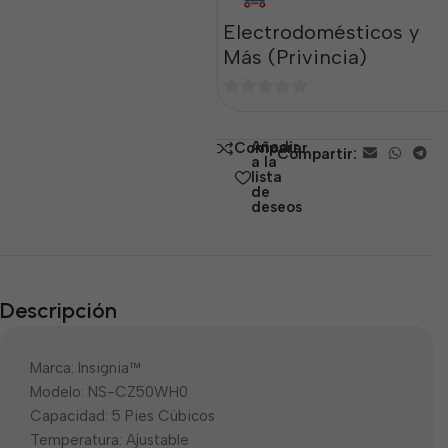
Electrodomésticos y
Más (Privincia)
0
de
Añadir
Comparar
Compartir:
5
a la
lista
de
deseos
Descripción
Marca: Insignia™
Modelo: NS-CZ50WH0
Capacidad: 5 Pies Cúbicos
Temperatura: Ajustable