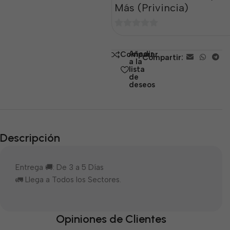
Más (Privincia)
0
de
Añadir
Comparar
Compartir:
5
a la
lista
de
deseos
Descripción
Entrega 🚚: De 3 a 5 Días
🚛 Llega a Todos los Sectores.
Opiniones de Clientes