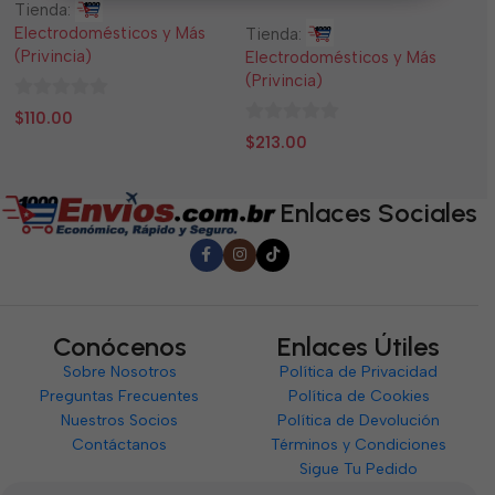
Tienda:
Ti
Electrodomésticos y Más
El
Tienda:
(Privincia)
(P
Electrodomésticos y Más
(Privincia)
0
0
$
110.00
$
0
de
d
$
213.00
de
5
5
5
Enlaces Sociales
Conócenos
Enlaces Útiles
Sobre Nosotros
Política de Privacidad
Preguntas Frecuentes
Política de Cookies
Nuestros Socios
Política de Devolución
Contáctanos
Términos y Condiciones
Sigue Tu Pedido