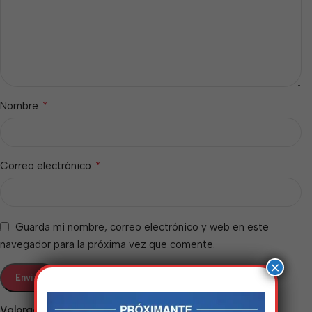
*
Nombre
*
Correo electrónico
Guarda mi nombre, correo electrónico y web en este
navegador para la próxima vez que comente.
×
Valoraciones