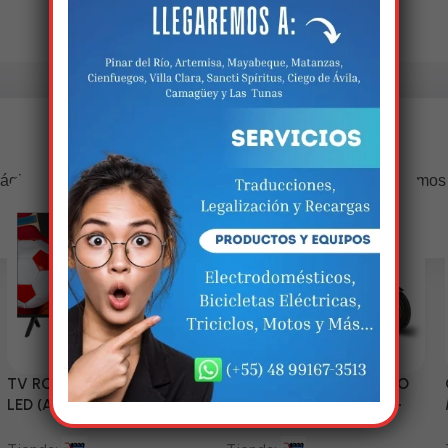
Estamos trabalhando nisso!
ágina estará disponível com novidades incríveis. Agradecemos
compreensão.
TV RCA 43” 1080P Full HD
Triciclo Eléctrico (MODELO
LED (Android Smart TV)
ZJ150-R) 60V/45~52AH-
1200W