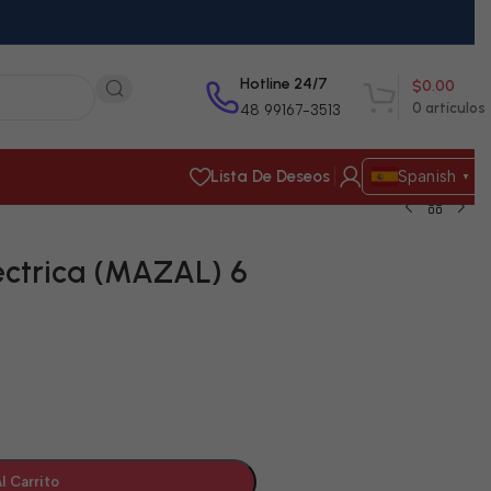
Hotline 24/7
$
0.00
0
artículos
48 99167-3513
Lista De Deseos
Spanish
▼
léctrica (MAZAL) 6
l Carrito