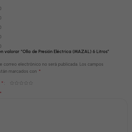
0
0
0
0
0
en valorar “Olla de Presión Eléctrica (MAZAL) 6 Litros”
e correo electrónico no será publicada.
Los campos
*
están marcados con
*
n
*