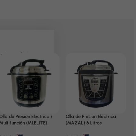
 pela paciência e
Olla de Presión Eléctrica /
Olla de Presión Eléctrica
N
Multifunción (MI.ELITE)
(MAZAL) 6 Litros
T