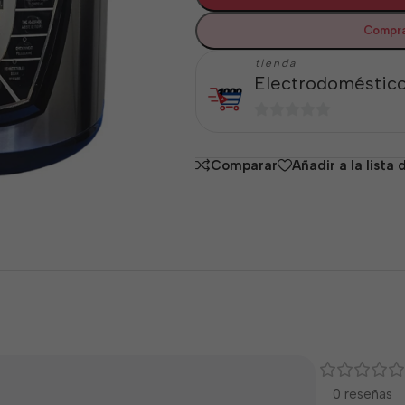
Compra
tienda
Electrodoméstico
0
de
Comparar
Añadir a la lista
5
0 reseñas