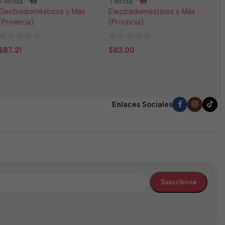
Tienda:
Tienda:
E
Electrodomésticos y Más
Electrodomésticos y Más
(
(Privincia)
(Privincia)
0
$
0
0
d
$
87.21
$
83.00
de
de
5
5
5
Enlaces Sociales