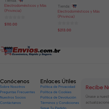
Tienda:
Electrodomésticos y Más
Tienda:
(Privincia)
Electrodomésticos y Más
(Privincia)
0
$
110.00
de
0
$
213.00
5
de
5
Conócenos
Enlaces Útiles
Recibe N
Sobre Nosotros
Política de Privacidad
Preguntas Frecuentes
Política de Cookies
Únase a nuestr
Nuestros Socios
Política de Devolución
actualizacione
Contáctanos
Términos y Condiciones
Sigue Tu Pedido