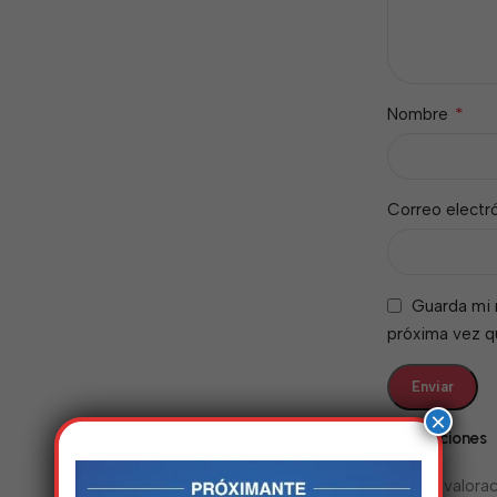
*
Nombre
Correo electr
Guarda mi 
próxima vez 
×
Valoraciones
No hay valorac