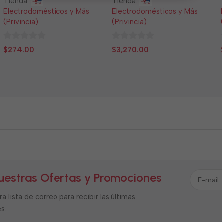
Tienda:
Tienda:
Electrodomésticos y Más
Electrodomésticos y Más
(Privincia)
(Privincia)
0
0
$
274.00
$
3,270.00
de
de
5
5
uestras Ofertas y Promociones
a lista de correo para recibir las últimas
s.