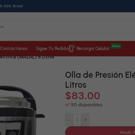
0-000, Brasil
Nueva
Contáctanos
Sigue Tu Pedido
Recarga Celular
léctrica (MAZAL) 6 Litros
Olla de Presión E
Litros
$
83.00
50 disponibles
-
+
Añadir A