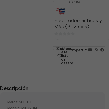
tienda
Electrodomésticos y
Más (Privincia)
0
de
Añadir
Comparar
Compartir:
5
a la
lista
de
deseos
Descripción
Marca: MI.ELITE
Modelo: MI072814