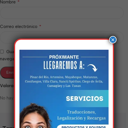
*
Nombre
*
Correo electrónico
×
Guarda mi nombre, correo electrónico y web en este
navegador para la próxima vez que comente.
Estamos trabalhando
Valoraciones
nisso!
No hay valoraciones aún.
Em breve, esta página estará
disponível com novidades
incríveis. Agradecemos pela