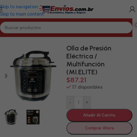
Skip to navigation
Skip to main content
Inicio
/
CAMAGÜEY
/
Electrodomésticos Camagüey
Olla de Presión
Eléctrica /
Multifunción
(MI.ELITE)
$
87.21
17 disponibles
-
+
Añadir Al Carrito
Comprar Ahora