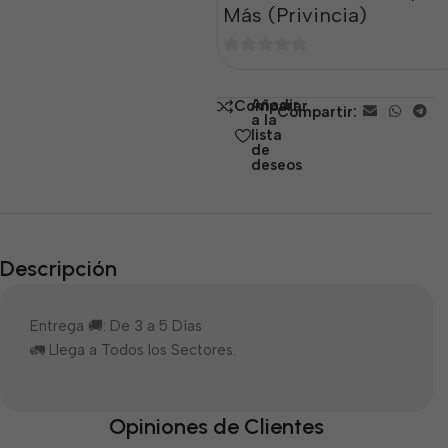
Más (Privincia)
0
de
Añadir
Comparar
Compartir:
5
a la
lista
de
deseos
Descripción
Entrega 🚚: De 3 a 5 Días
🚛 Llega a Todos los Sectores.
Opiniones de Clientes