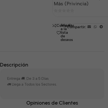
Más (Privincia)
0
de
Añadir
Comparar
Compartir:
5
a la
lista
de
deseos
Descripción
Entrega 🚚: De 3 a 5 Días
🚛 Llega a Todos los Sectores.
Opiniones de Clientes