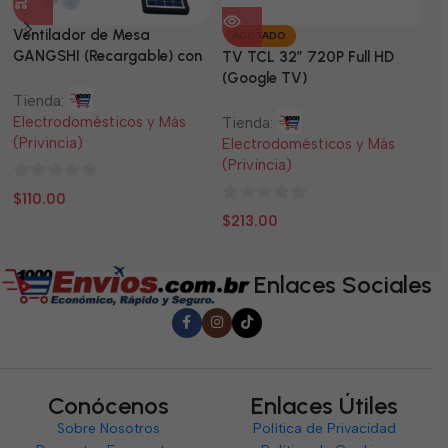
Ventilador de Mesa
TV
AGOTADO
GANGSHI (Recargable) con
LE
TV TCL 32” 720P Full HD
Panel Solar Incluido
(Google TV)
Tienda:
Ti
Electrodomésticos y Más
El
Tienda:
(Privincia)
(P
Electrodomésticos y Más
(Privincia)
0
0
$
110.00
$
0
de
d
$
213.00
de
5
5
5
Enlaces Sociales
Conócenos
Enlaces Útiles
Sobre Nosotros
Política de Privacidad