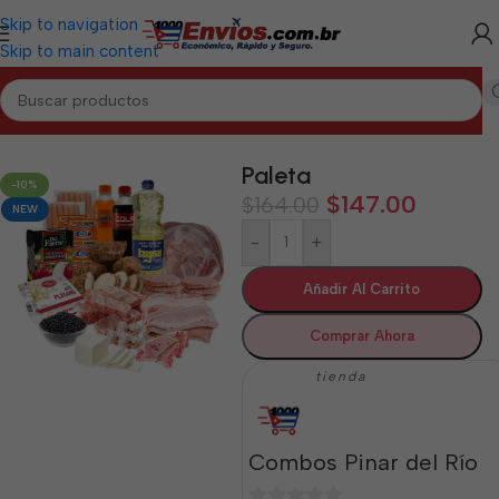
Skip to navigation
Skip to main content
Inicio
/
PINAR DEL RÍO
/
Combos Pinar del Río
Paleta
-10%
$
147.00
$
164.00
NEW
-
+
Añadir Al Carrito
Comprar Ahora
tienda
Combos Pinar del Río