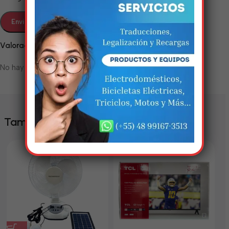
Em breve, esta página estará
disponível com novidades
Valoraciones
incríveis. Agradecemos pela
paciência e compreensão.
No hay valoraciones aún.
También te puede interesar