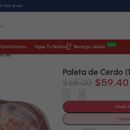
0-000, Brasil
Nueva
Contáctanos
Sigue Tu Pedido
Recarga Celular
12 lb)
Paleta de Cerdo (1
$
59.40
$
65.00
-
+
Añadir A
Compra
tienda