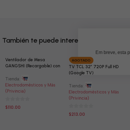
También te puede interesar
Em breve, esta p
Ventilador de Mesa
AGOTADO
GANGSHI (Recargable) con
TV TCL 32” 720P Full HD
Panel Solar Incluido
(Google TV)
Tienda:
Electrodomésticos y Más
Tienda:
(Privincia)
Electrodomésticos y Más
(Privincia)
0
$
110.00
de
0
$
213.00
5
de
5