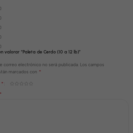
0
0
0
0
0
en valorar “Paleta de Cerdo (10 a 12 lb)”
e correo electrónico no será publicada.
Los campos
*
están marcados con
*
n
*