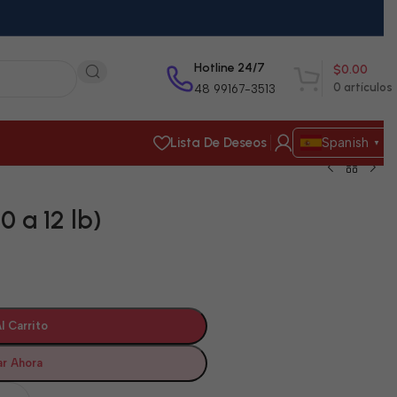
Hotline 24/7
$
0.00
0
artículos
48 99167-3513
Lista De Deseos
Spanish
▼
0 a 12 lb)
l Carrito
r Ahora