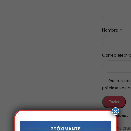
*
Nombre
Correo electr
Guarda mi 
próxima vez 
×
Valoraciones
No hay valorac