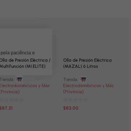
 pela paciência e
Olla de Presión Eléctrica /
Olla de Presión Eléctrica
Multifunción (MI.ELITE)
(MAZAL) 6 Litros
Tienda:
Tienda:
Electrodomésticos y Más
Electrodomésticos y Más
(Privincia)
(Privincia)
0
0
$
87.21
$
83.00
N
de
de
5
5
T