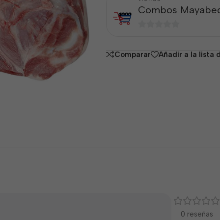
Combos Mayabe
0
de
Comparar
Añadir a la lista
5
0 reseñas