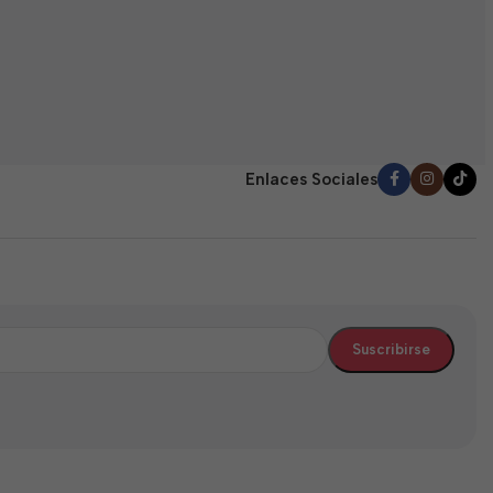
E
(
0
$
d
5
Enlaces Sociales