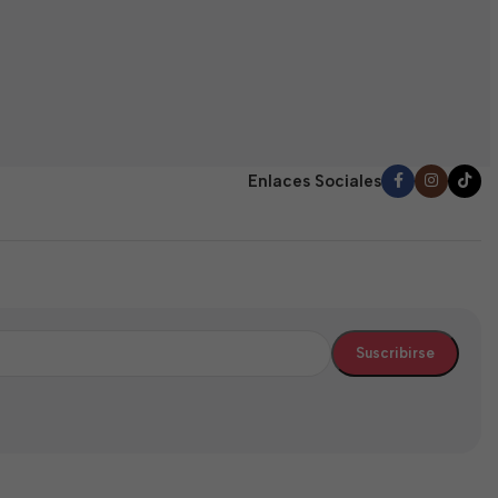
E
(
0
$
d
5
Enlaces Sociales