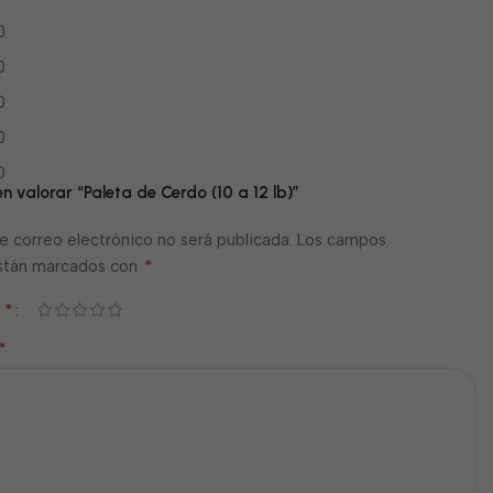
0
0
0
0
0
en valorar “Paleta de Cerdo (10 a 12 lb)”
e correo electrónico no será publicada.
Los campos
*
están marcados con
*
n
*