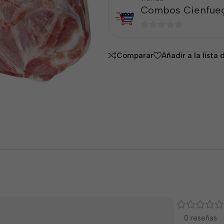
Combos Cienfue
0
de
Comparar
Añadir a la lista
5
0 reseñas