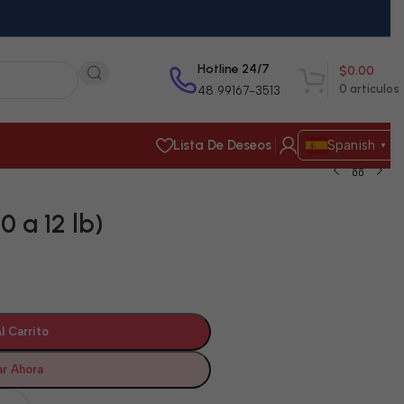
Hotline 24/7
$
0.00
0
artículos
48 99167-3513
Lista De Deseos
Spanish
▼
0 a 12 lb)
l Carrito
r Ahora