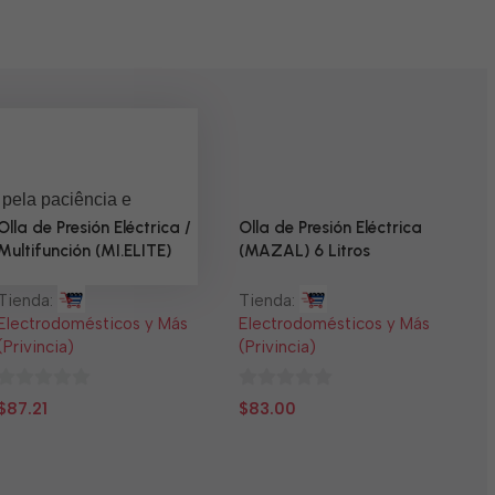
 pela paciência e
Olla de Presión Eléctrica /
Olla de Presión Eléctrica
Multifunción (MI.ELITE)
(MAZAL) 6 Litros
Tienda:
Tienda:
Electrodomésticos y Más
Electrodomésticos y Más
(Privincia)
(Privincia)
0
0
$
87.21
$
83.00
N
de
de
5
5
T