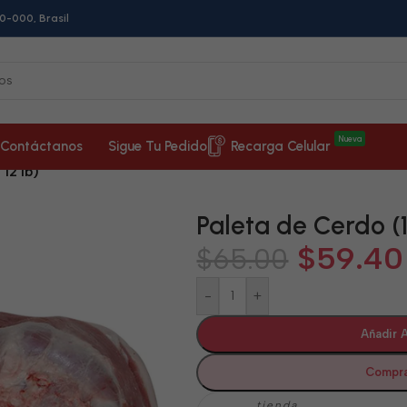
0-000, Brasil
Nueva
Contáctanos
Sigue Tu Pedido
Recarga Celular
 12 lb)
Paleta de Cerdo (1
$
59.40
$
65.00
-
+
Añadir A
Compra
tienda