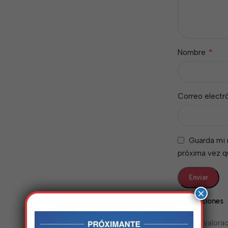
*
Nombre
Correo electr
Guarda mi 
próxima vez 
×
Valoraciones
No hay valorac