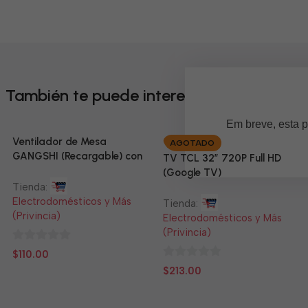
También te puede interesar
Em breve, esta p
Ventilador de Mesa
AGOTADO
GANGSHI (Recargable) con
TV TCL 32” 720P Full HD
Panel Solar Incluido
(Google TV)
Tienda:
Electrodomésticos y Más
Tienda:
(Privincia)
Electrodomésticos y Más
(Privincia)
0
$
110.00
de
0
$
213.00
5
de
5