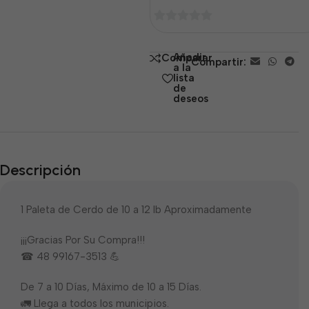
0
de
Añadir
Comparar
Compartir:
5
a la
lista
de
deseos
Descripción
1 Paleta de Cerdo de 10 a 12 lb Aproximadamente
¡¡¡Gracias Por Su Compra!!!
☎ 48 99167-3513 💪
De 7 a 10 Días, Máximo de 10 a 15 Días.
🚛 Llega a todos los municipios.