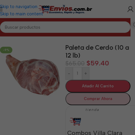
Skip to navigation
Skip to main content
Inicio
/
VILLA CLARA
/
Cárnicos Villa Clara
Paleta de Cerdo (10 a
-9%
12 lb)
$
59.40
$
65.00
-
+
Añadir Al Carrito
Comprar Ahora
tienda
Combos Villa Clara