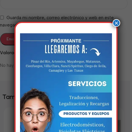
Guarda mi nombre, correo electrónico y web en este
×
navegador para la próxima vez que comente.
Valoraciones
No hay valoraciones aún.
Estamos trabalhando
nisso!
Em breve, esta página estará
También te puede interesar
disponível com novidades
incríveis. Agradecemos pela
paciência e compreensão.