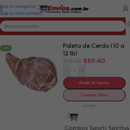
Skip to navigation
Skip to main content
Inicio
/
SANCTI SPÍRITUS
/
Cárnicos Sancti Spíritus
Paleta de Cerdo (10 a
-9%
12 lb)
$
59.40
$
65.00
-
+
Añadir Al Carrito
Comprar Ahora
tienda
Combos Sancti Spíritus