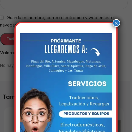
Guarda mi nombre, correo electrónico y web en este
×
navegador para la próxima vez que comente.
Valoraciones
No hay valoraciones aún.
Estamos trabalhando
nisso!
Em breve, esta página estará
También te puede interesar
disponível com novidades
incríveis. Agradecemos pela
paciência e compreensão.