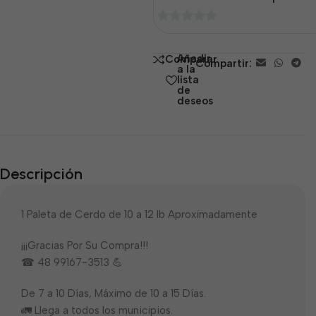
0
de
Añadir
Comparar
Compartir:
5
a la
lista
de
deseos
Descripción
1 Paleta de Cerdo de 10 a 12 lb Aproximadamente
¡¡¡Gracias Por Su Compra!!!
☎ 48 99167-3513 💪
De 7 a 10 Días, Máximo de 10 a 15 Días.
🚛 Llega a todos los municipios.