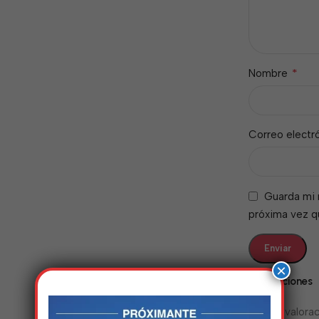
*
Nombre
Correo electr
Guarda mi 
próxima vez 
×
Valoraciones
No hay valorac