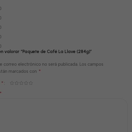
0
0
0
0
0
 en valorar “Paquete de Café La Llave (284g)”
e correo electrónico no será publicada.
Los campos
*
están marcados con
*
n
*