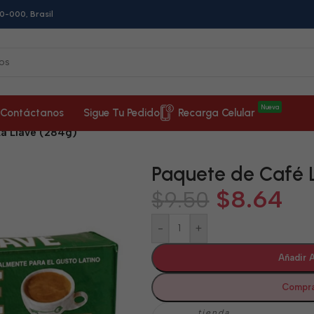
0-000, Brasil
Nueva
Contáctanos
Sigue Tu Pedido
Recarga Celular
a Llave (284g)
Paquete de Café L
$
8.64
$
9.50
-
+
Añadir A
Compra
tienda