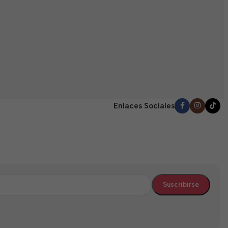
E
(
0
$
d
5
Enlaces Sociales