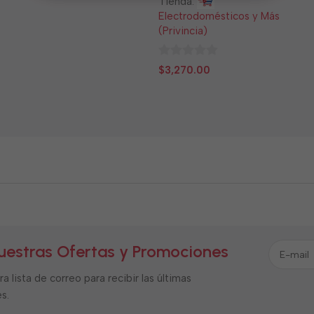
Tienda:
Electrodomésticos y Más
(Privincia)
0
$
3,270.00
de
5
uestras Ofertas y Promociones
a lista de correo para recibir las últimas
s.