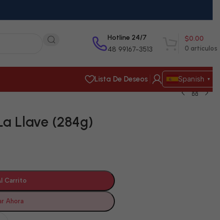
Hotline 24/7
$
0.00
0
artículos
48 99167-3513
Lista De Deseos
Spanish
▼
a Llave (284g)
l Carrito
r Ahora