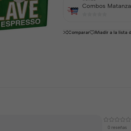
Combos Matanza
0
de
Comparar
Añadir a la lista
5
0 reseñas