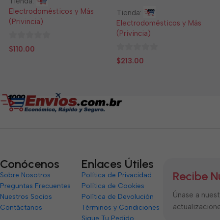
Tienda:
Electrodomésticos y Más
Tienda:
(Privincia)
Electrodomésticos y Más
(Privincia)
0
$
110.00
de
0
$
213.00
5
de
5
Conócenos
Enlaces Útiles
Recibe N
Sobre Nosotros
Política de Privacidad
Preguntas Frecuentes
Política de Cookies
Únase a nuestr
Nuestros Socios
Política de Devolución
actualizacione
Contáctanos
Términos y Condiciones
Sigue Tu Pedido