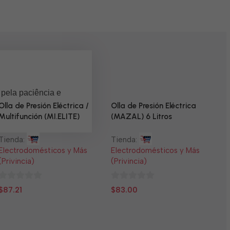
 pela paciência e
Olla de Presión Eléctrica /
Olla de Presión Eléctrica
Multifunción (MI.ELITE)
(MAZAL) 6 Litros
Tienda:
Tienda:
Electrodomésticos y Más
Electrodomésticos y Más
(Privincia)
(Privincia)
0
0
$
87.21
$
83.00
N
de
de
5
5
T