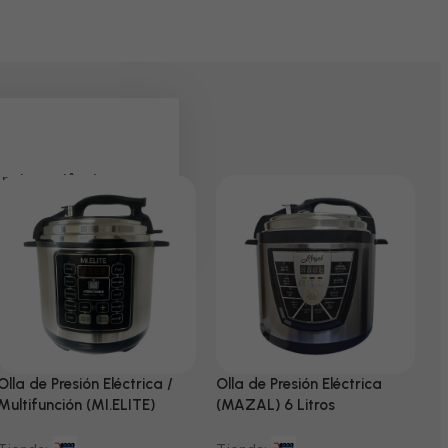
 pela paciência e
Olla de Presión Eléctrica /
Olla de Presión Eléctrica
N
Multifunción (MI.ELITE)
(MAZAL) 6 Litros
T