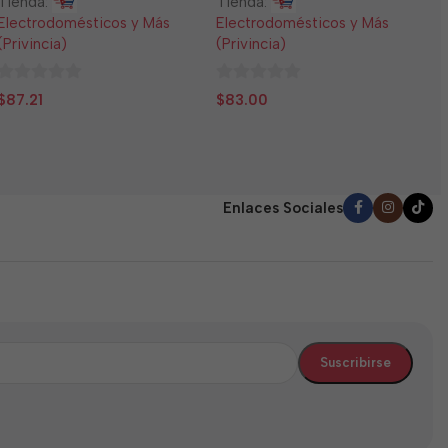
Tienda:
Tienda:
E
Electrodomésticos y Más
Electrodomésticos y Más
(
(Privincia)
(Privincia)
0
$
0
0
d
$
87.21
$
83.00
de
de
5
5
5
Enlaces Sociales