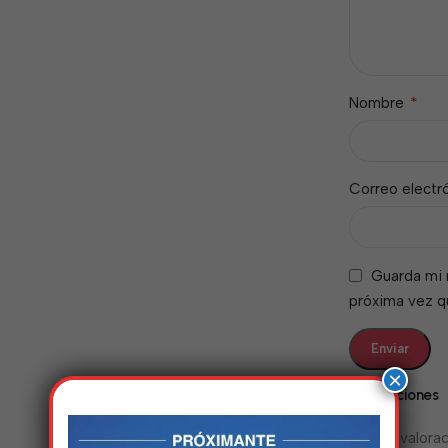
*
Nombre
Correo electr
Guarda mi 
próxima vez 
×
Valoraciones
No hay valorac