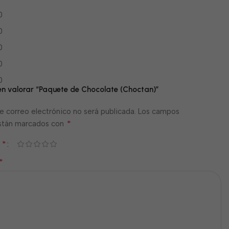
0
0
0
0
0
 en valorar “Paquete de Chocolate (Choctan)”
e correo electrónico no será publicada.
Los campos
*
están marcados con
*
n
*