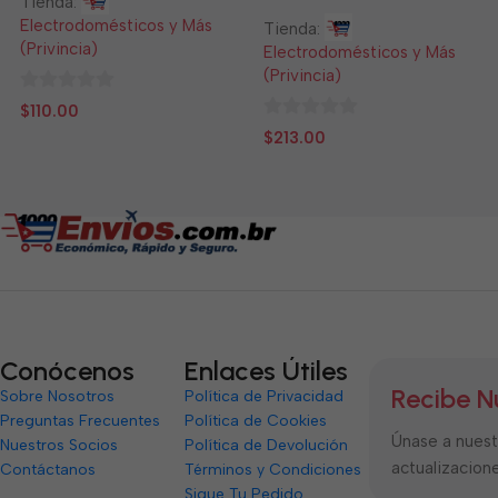
Tienda:
Electrodomésticos y Más
Tienda:
(Privincia)
Electrodomésticos y Más
(Privincia)
0
$
110.00
de
0
$
213.00
5
de
5
Conócenos
Enlaces Útiles
Recibe N
Sobre Nosotros
Política de Privacidad
Preguntas Frecuentes
Política de Cookies
Únase a nuestr
Nuestros Socios
Política de Devolución
actualizacione
Contáctanos
Términos y Condiciones
Sigue Tu Pedido