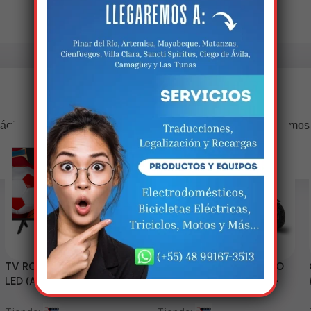
Estamos trabalhando nisso!
ágina estará disponível com novidades incríveis. Agradecemos
compreensão.
TV RCA 43” 1080P Full HD
Triciclo Eléctrico (MODELO
LED (Android Smart TV)
ZJ150-R) 60V/45~52AH-
1200W