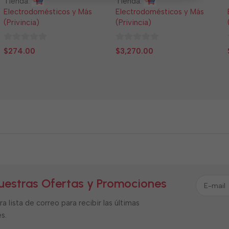
Tienda:
Tienda:
Electrodomésticos y Más
Electrodomésticos y Más
(Privincia)
(Privincia)
0
0
$
274.00
$
3,270.00
de
de
5
5
uestras Ofertas y Promociones
a lista de correo para recibir las últimas
s.