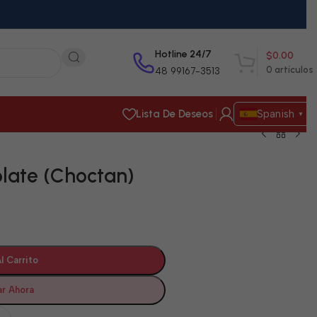
Hotline 24/7
$
0.00
0
artículos
48 99167-3513
Lista De Deseos
Spanish
▼
late (Choctan)
l Carrito
r Ahora