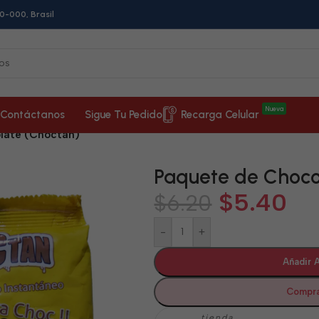
0-000, Brasil
Nueva
Contáctanos
Sigue Tu Pedido
Recarga Celular
late (Choctan)
Paquete de Choco
$
5.40
$
6.20
-
+
Añadir A
Compra
tienda