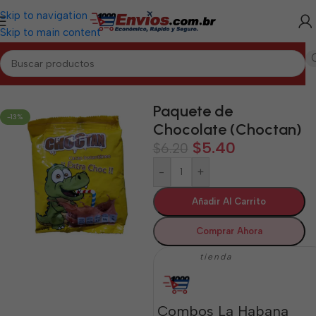
Skip to navigation
Skip to main content
Inicio
/
LA HABANA
/
Alimentos Varios La Habana
Paquete de
-13%
Chocolate (Choctan)
$
5.40
$
6.20
-
+
Añadir Al Carrito
Comprar Ahora
tienda
Combos La Habana