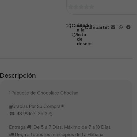
0
de
Añadir
Comparar
Compartir:
5
a la
lista
de
deseos
Descripción
1 Paquete de Chocolate Choctan
¡¡¡Gracias Por Su Compra!!!
☎ 48 99167-3513 💪
Entrega 🚚: De 5 a 7 Días, Máximo de 7 a 10 Días.
🚛 Llega a todos los municipios de La Habana.