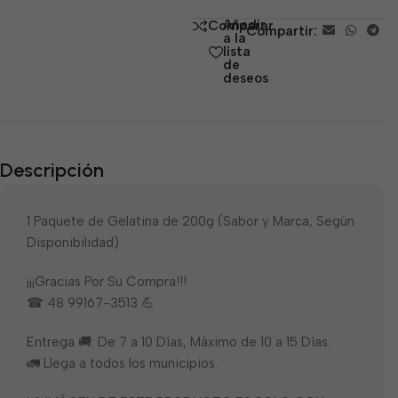
de
Añadir
Comparar
Compartir:
5
a la
lista
de
deseos
Descripción
1 Paquete de Gelatina de 200g (Sabor y Marca, Según
Disponibilidad)
¡¡¡Gracias Por Su Compra!!!
☎ 48 99167-3513 💪
Entrega 🚚: De 7 a 10 Días, Máximo de 10 a 15 Días.
🚛 Llega a todos los municipios.