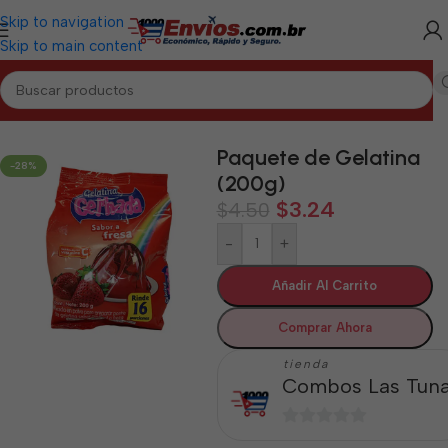
Skip to navigation
Skip to main content
Inicio
/
LAS TUNAS
/
Alimentos Varios Las Tunas
Paquete de Gelatina
-28%
(200g)
$
3.24
$
4.50
-
+
Añadir Al Carrito
Comprar Ahora
tienda
Combos Las Tun
0