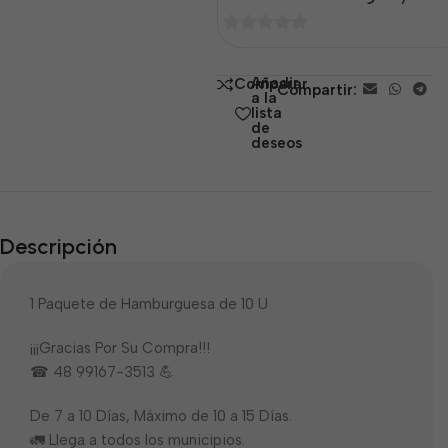
0
de
Añadir
Comparar
Compartir:
5
a la
lista
de
deseos
Descripción
1 Paquete de Hamburguesa de 10 U
¡¡¡Gracias Por Su Compra!!!
☎ 48 99167-3513 💪
De 7 a 10 Días, Máximo de 10 a 15 Días.
🚛 Llega a todos los municipios.