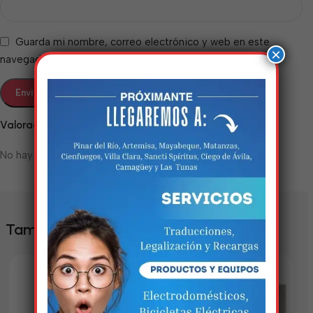
Guarda mi nombre, correo electrónico y web en este
×
navegador para la próxima vez que comente.
Valoraciones
No hay valoraciones aún.
Estamos trabalhando
nisso!
Em breve, esta página estará
También te puede interesar
disponível com novidades
incríveis. Agradecemos pela
paciência e compreensão.