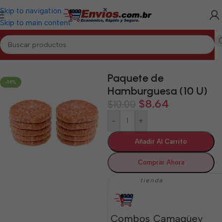
Skip to navigation
Skip to main content
Inicio
/
CAMAGÜEY
/
Cárnicos Camagüey
Paquete de
-14%
Hamburguesa (10 U)
$
8.64
$
10.00
-
+
Añadir Al Carrito
Comprar Ahora
tienda
Combos Camagüey