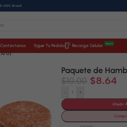
0-000, Brasil
Nueva
Contáctanos
Sigue Tu Pedido
Recarga Celular
10 U)
Paquete de Hambu
$
8.64
$
10.00
-
+
Añadir A
Compra
tienda