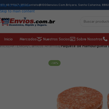
+55) 48 99167-3513
Skip to navigation
Contato@1000envios.com.br
Içara, Santa Catarina, 8882
Skip to main content
Inicio
Mercados
Nuestros Socios
Sobre Nosotros
Inicio
/
ARTEMISA
/
Cárnicos Artemisa
/
Paquete de Hamburguesa (
-14%