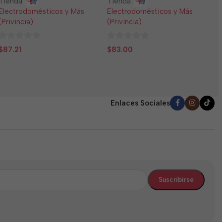
Tienda:
Tienda:
E
Electrodomésticos y Más
Electrodomésticos y Más
(
(Privincia)
(Privincia)
0
$
0
0
d
$
87.21
$
83.00
de
de
5
5
5
Enlaces Sociales