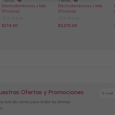
Tienda:
Tienda:
Electrodomésticos y Más
Electrodomésticos y Más
(Privincia)
(Privincia)
0
0
$
274.00
$
3,270.00
de
de
5
5
uestras Ofertas y Promociones
a lista de correo para recibir las últimas
s.