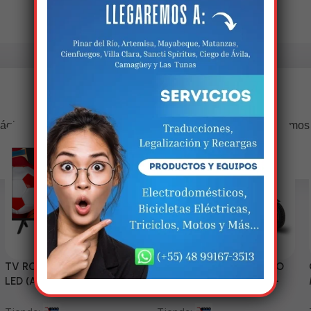
Estamos trabalhando nisso!
ágina estará disponível com novidades incríveis. Agradecemos
compreensão.
TV RCA 43” 1080P Full HD
Triciclo Eléctrico (MODELO
LED (Android Smart TV)
ZJ150-R) 60V/45~52AH-
1200W