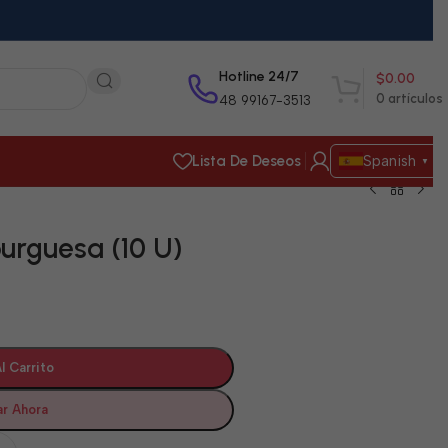
Hotline 24/7
$
0.00
0
artículos
48 99167-3513
Lista De Deseos
Spanish
▼
rguesa (10 U)
l Carrito
r Ahora