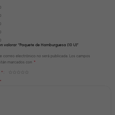
0
0
0
0
0
 en valorar “Paquete de Hamburguesa (10 U)”
e correo electrónico no será publicada.
Los campos
*
están marcados con
*
n
*