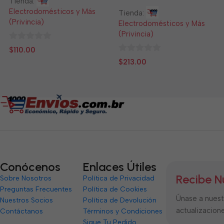
Tienda:
Electrodomésticos y Más
Tienda:
(Privincia)
Electrodomésticos y Más
(Privincia)
0
$
110.00
de
0
$
213.00
5
de
5
Conócenos
Enlaces Útiles
Recibe N
Sobre Nosotros
Política de Privacidad
Preguntas Frecuentes
Política de Cookies
Únase a nuestr
Nuestros Socios
Política de Devolución
actualizacione
Contáctanos
Términos y Condiciones
Sigue Tu Pedido