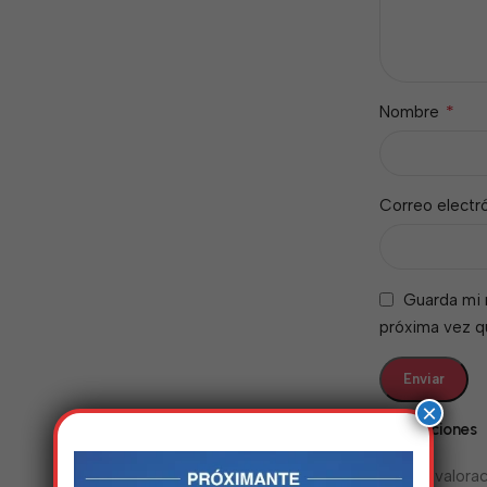
*
Nombre
Correo electr
Guarda mi 
próxima vez 
×
Valoraciones
No hay valorac