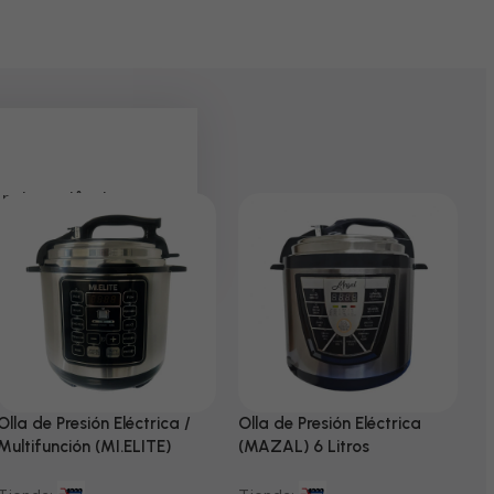
 pela paciência e
Olla de Presión Eléctrica /
Olla de Presión Eléctrica
N
Multifunción (MI.ELITE)
(MAZAL) 6 Litros
T