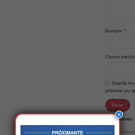
*
Nombre
Correo electr
Guarda mi 
próxima vez 
×
Valoraciones
No hay valorac