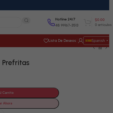
Hotline 24/7
$
0.00
0
artículos
48 99167-3513
Lista De Deseos
Spanish
▼
Prefritas
l Carrito
r Ahora