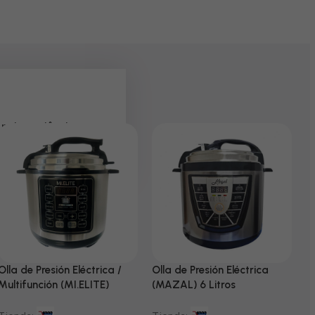
 pela paciência e
Olla de Presión Eléctrica /
Olla de Presión Eléctrica
N
Multifunción (MI.ELITE)
(MAZAL) 6 Litros
T