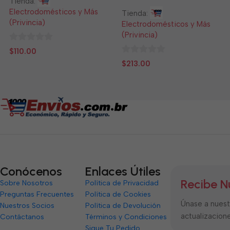
Tienda:
Electrodomésticos y Más
Tienda:
(Privincia)
Electrodomésticos y Más
(Privincia)
0
$
110.00
de
0
$
213.00
5
de
5
Conócenos
Enlaces Útiles
Recibe N
Sobre Nosotros
Política de Privacidad
Preguntas Frecuentes
Política de Cookies
Únase a nuestr
Nuestros Socios
Política de Devolución
actualizacione
Contáctanos
Términos y Condiciones
Sigue Tu Pedido