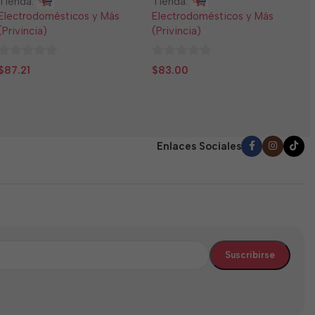
Tienda:
Tienda:
E
Electrodomésticos y Más
Electrodomésticos y Más
(
(Privincia)
(Privincia)
0
$
0
0
d
$
87.21
$
83.00
de
de
5
5
5
Enlaces Sociales