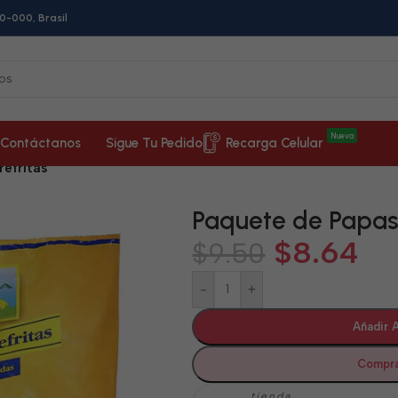
0-000, Brasil
Nueva
Contáctanos
Sigue Tu Pedido
Recarga Celular
efritas
Paquete de Papas 
$
8.64
$
9.50
-
+
Añadir A
Compra
tienda