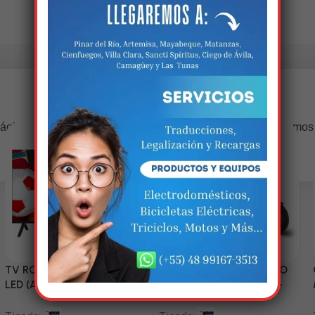
Estamos trabalhando nisso!
ágina estará disponível com novidades incríveis. Agradecemos
compreensão.
TV RCA 43” 1080P Full HD
Triciclo Eléctrico (MODELO
LED (Android Smart TV)
ZJ150-R) 60V/45~52AH-
1200W