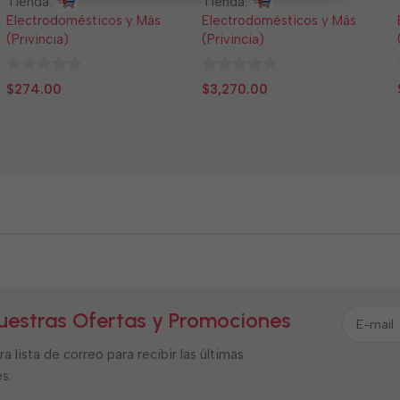
Tienda:
Tienda:
Electrodomésticos y Más
Electrodomésticos y Más
(Privincia)
(Privincia)
0
0
$
274.00
$
3,270.00
de
de
5
5
uestras Ofertas y Promociones
a lista de correo para recibir las últimas
s.