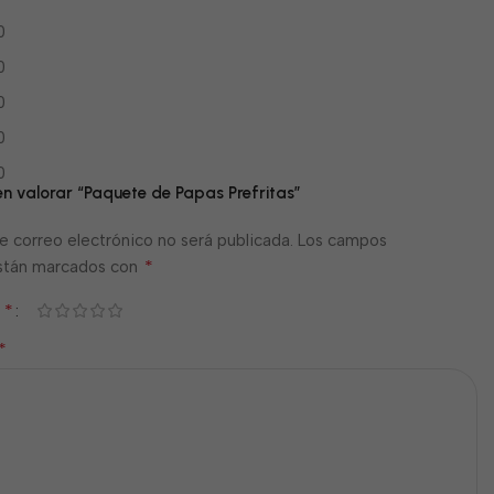
0
0
0
0
0
en valorar “Paquete de Papas Prefritas”
e correo electrónico no será publicada.
Los campos
*
están marcados con
*
n
*