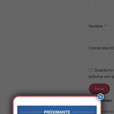
*
Nombre
Correo electr
Guarda mi 
próxima vez 
×
Valoraciones
No hay valorac