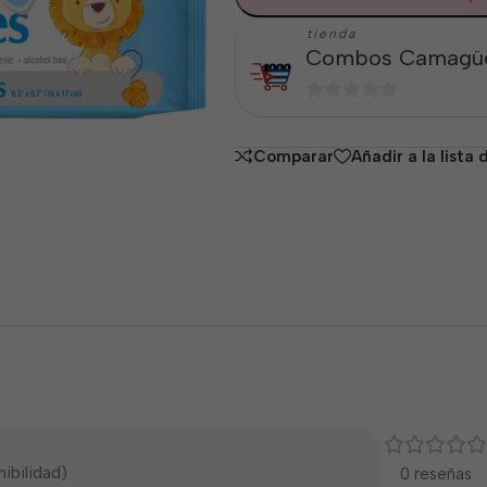
tienda
Combos Camagü
0
de
Comparar
Añadir a la lista
5
ibilidad)
0 reseñas