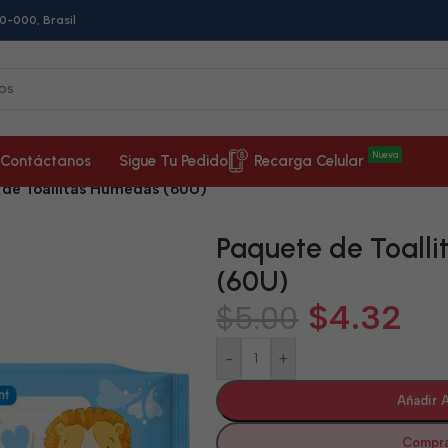
0-000, Brasil
Nueva
Contáctanos
Sigue Tu Pedido
Recarga Celular
 de Toallitas Húmedas (60U)
Paquete de Toall
(60U)
$
4.32
$
5.00
-
+
Añadir A
Compra