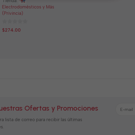
Tienda:
Electrodomésticos y Más
(Privincia)
0
$
274.00
de
5
uestras Ofertas y Promociones
a lista de correo para recibir las últimas
s.