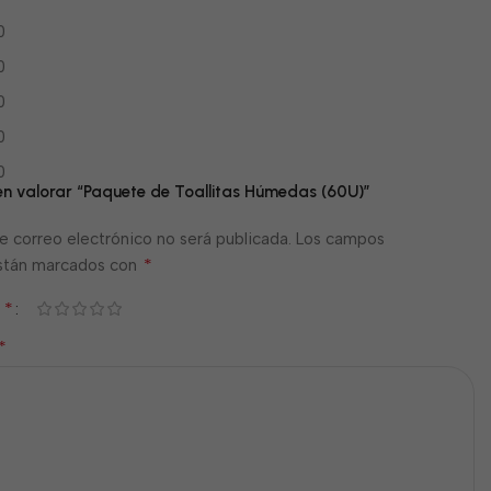
0
0
0
0
0
 en valorar “Paquete de Toallitas Húmedas (60U)”
e correo electrónico no será publicada.
Los campos
*
están marcados con
*
n
*