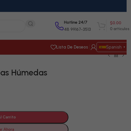
Hotline 24/7
$
0.00
0
artículos
48 99167-3513
Lista De Deseos
Spanish
▼
itas Húmedas
l Carrito
r Ahora