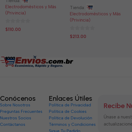
Tienda:
Electrodomésticos y Más
Tienda:
(Privincia)
Electrodomésticos y Más
(Privincia)
0
$
110.00
de
0
$
213.00
5
de
5
Conócenos
Enlaces Útiles
Recibe N
Sobre Nosotros
Política de Privacidad
Preguntas Frecuentes
Política de Cookies
Únase a nuestr
Nuestros Socios
Política de Devolución
actualizacione
Contáctanos
Términos y Condiciones
Sigue Tu Pedido