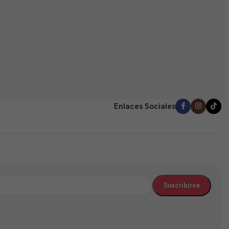
E
(
0
$
d
5
Enlaces Sociales