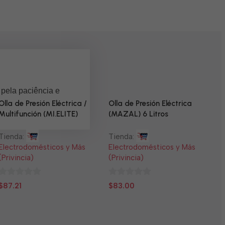
 pela paciência e
Olla de Presión Eléctrica /
Olla de Presión Eléctrica
Multifunción (MI.ELITE)
(MAZAL) 6 Litros
Tienda:
Tienda:
Electrodomésticos y Más
Electrodomésticos y Más
(Privincia)
(Privincia)
0
0
$
87.21
$
83.00
N
de
de
5
5
T