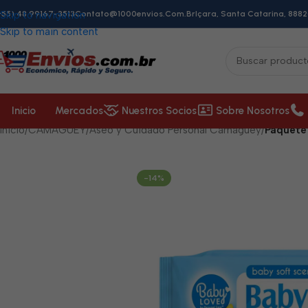
+55) 48 99167-3513
Skip to navigation
Contato@1000envios.com.br
Içara, Santa Catarina, 8882
Skip to main content
Inicio
Mercados
Nuestros Socios
Sobre Nosotros
Inicio
/
CAMAGÜEY
/
Aseo y Cuidado Personal Camagüey
/
Paquete
-14%