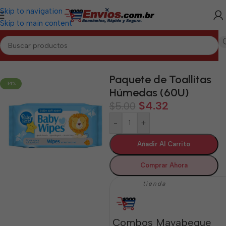
Skip to navigation
Skip to main content
Inicio
/
MAYABEQUE
/
Aseo y Cuidado Personal Mayabeque
Paquete de Toallitas
-14%
Húmedas (60U)
$
4.32
$
5.00
-
+
Añadir Al Carrito
Comprar Ahora
tienda
Combos Mayabeque