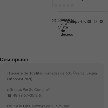
0
de
Añadir
Comparar
Compartir:
5
a la
lista
de
deseos
Descripción
1 Paquete de Toallitas Húmedas de 60U (Marca, Según
Disponibilidad)
¡¡¡Gracias Por Su Compra!!!
☎ 48 99167-3513 💪
De 7 a 10 Días, Máximo de 10 a 15 Días.