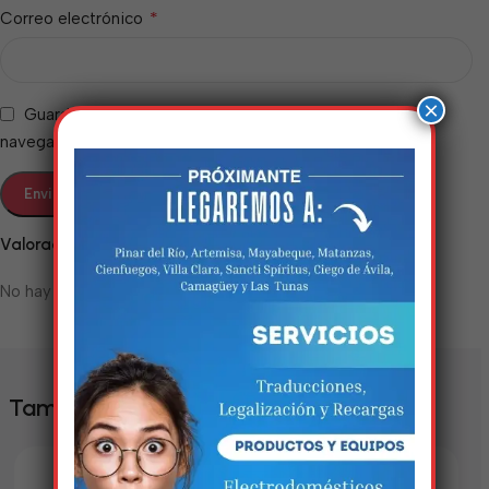
*
Correo electrónico
×
Guarda mi nombre, correo electrónico y web en este
navegador para la próxima vez que comente.
Valoraciones
Estamos trabalhando
No hay valoraciones aún.
nisso!
Em breve, esta página estará
disponível com novidades
También te puede interesar
incríveis. Agradecemos pela
paciência e compreensão.