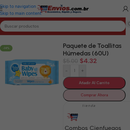
Skip to navigation
Skip to main content
Inicio
/
CIENFUEGOS
/
Aseo y Cuidado Personal Cienfuegos
Paquete de Toallitas
-14%
Húmedas (60U)
$
4.32
$
5.00
-
+
Añadir Al Carrito
Comprar Ahora
tienda
Combos Cienfuegos