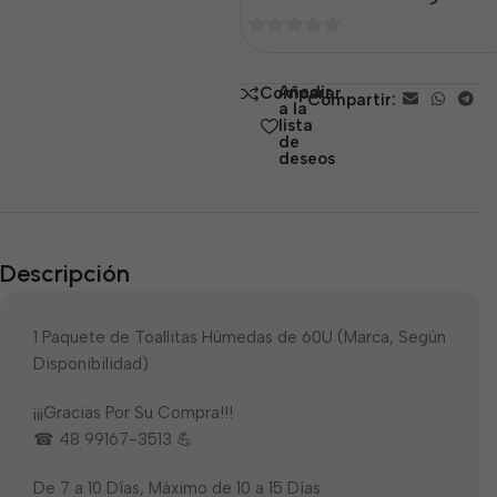
0
de
Añadir
Comparar
Compartir:
5
a la
lista
de
deseos
Descripción
1 Paquete de Toallitas Húmedas de 60U (Marca, Según
Disponibilidad)
¡¡¡Gracias Por Su Compra!!!
☎ 48 99167-3513 💪
De 7 a 10 Días, Máximo de 10 a 15 Días.