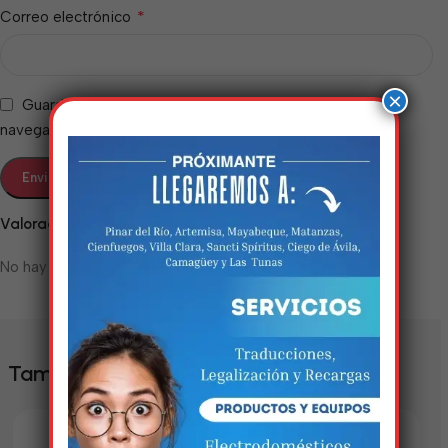
*
Correo electrónico
×
Guarda mi nombre, correo electrónico y web en este
navegador para la próxima vez que comente.
Valoraciones
Estamos trabalhando
No hay valoraciones aún.
nisso!
Em breve, esta página estará
disponível com novidades
También te puede interesar
incríveis. Agradecemos pela
paciência e compreensão.