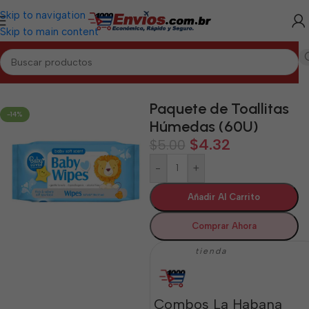
Skip to navigation
Skip to main content
Inicio
/
LA HABANA
/
Aseo y Cuidado Personal La Habana
Paquete de Toallitas
-14%
Húmedas (60U)
$
4.32
$
5.00
-
+
Añadir Al Carrito
Comprar Ahora
tienda
Combos La Habana