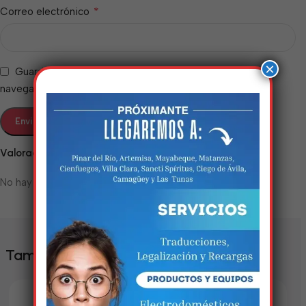
*
Correo electrónico
×
Guarda mi nombre, correo electrónico y web en este
navegador para la próxima vez que comente.
Valoraciones
Estamos trabalhando
No hay valoraciones aún.
nisso!
Em breve, esta página estará
disponível com novidades
También te puede interesar
incríveis. Agradecemos pela
paciência e compreensão.