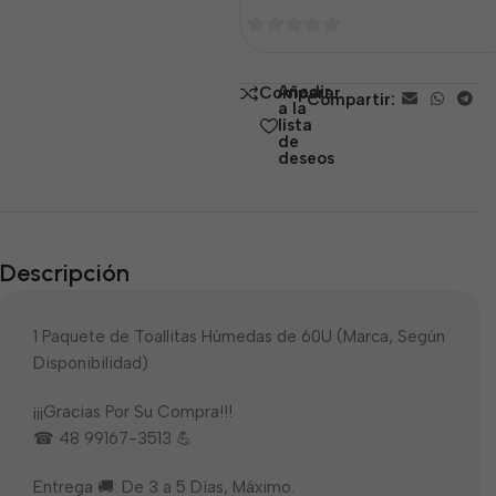
0
de
Añadir
Comparar
Compartir:
5
a la
lista
de
deseos
Descripción
1 Paquete de Toallitas Húmedas de 60U (Marca, Según
Disponibilidad)
¡¡¡Gracias Por Su Compra!!!
☎ 48 99167-3513 💪
Entrega 🚚: De 3 a 5 Días, Máximo.