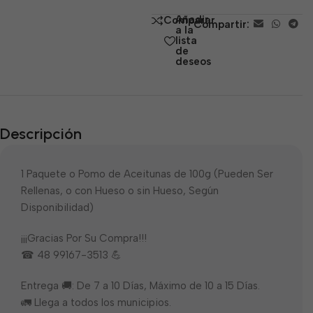
de
Añadir
Comparar
Compartir:
5
a la
lista
de
deseos
Descripción
1 Paquete o Pomo de Aceitunas de 100g (Pueden Ser
Rellenas, o con Hueso o sin Hueso, Según
Disponibilidad)
¡¡¡Gracias Por Su Compra!!!
☎ 48 99167-3513 💪
Entrega 🚚: De 7 a 10 Días, Máximo de 10 a 15 Días.
🚛 Llega a todos los municipios.