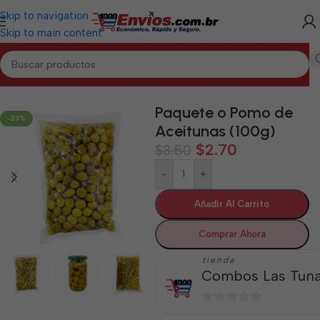
Skip to navigation
Skip to main content
Inicio
/
LAS TUNAS
/
Alimentos Varios Las Tunas
Paquete o Pomo de
-23%
Aceitunas (100g)
$
2.70
$
3.50
-
+
Añadir Al Carrito
Comprar Ahora
tienda
Combos Las Tun
0