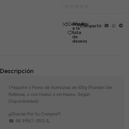
0
de
Añadir
Comparar
Compartir:
5
a la
lista
de
deseos
Descripción
1 Paquete o Pomo de Aceitunas de 100g (Pueden Ser
Rellenas, o con Hueso o sin Hueso, Según
Disponibilidad)
¡¡¡Gracias Por Su Compra!!!
☎ 48 99167-3513 💪