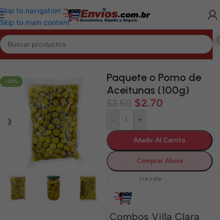
Skip to navigation
Skip to main content
Inicio
/
VILLA CLARA
/
Alimentos Varios Villa Clara
Paquete o Pomo de
-23%
Aceitunas (100g)
$
2.70
$
3.50
-
+
Añadir Al Carrito
Comprar Ahora
tienda
Combos Villa Clara