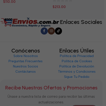
0
0
$
110.00
$
0
de
d
$
213.00
de
5
5
5
Enlaces Sociales
Conócenos
Enlaces Útiles
Sobre Nosotros
Política de Privacidad
Preguntas Frecuentes
Política de Cookies
Nuestros Socios
Política de Devolución
Contáctanos
Términos y Condiciones
Sigue Tu Pedido
Recibe Nuestras Ofertas y Promociones
Únase a nuestra lista de correo para recibir las últimas
actualizaciones.