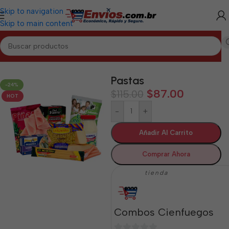
Skip to navigation
Skip to main content
Inicio
/
CIENFUEGOS
/
Combos Cienfuegos
Pastas
-24%
$
87.00
$
115.00
HOT
-
+
Añadir Al Carrito
Comprar Ahora
tienda
Combos Cienfuegos