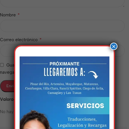
*
Nombre
*
Correo electrónico
×
Guarda mi nombre, correo electrónico y web en este
navegador para la próxima vez que comente.
Estamos trabalhando
Valoraciones
nisso!
No hay valoraciones aún.
Em breve, esta página estará
disponível com novidades