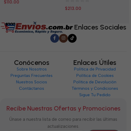
0
0
$
110.00
$
0
de
d
$
213.00
de
5
5
5
Enlaces Sociales
Conócenos
Enlaces Útiles
Sobre Nosotros
Política de Privacidad
Preguntas Frecuentes
Política de Cookies
Nuestros Socios
Política de Devolución
Contáctanos
Términos y Condiciones
Sigue Tu Pedido
Recibe Nuestras Ofertas y Promociones
Únase a nuestra lista de correo para recibir las últimas
actualizaciones.