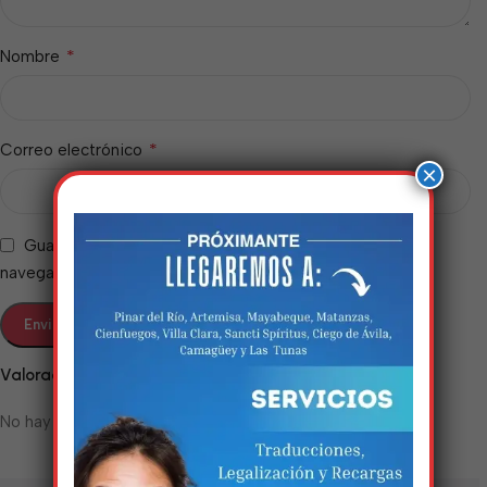
*
Nombre
*
Correo electrónico
×
Guarda mi nombre, correo electrónico y web en este
navegador para la próxima vez que comente.
Estamos trabalhando
Valoraciones
nisso!
No hay valoraciones aún.
Em breve, esta página estará
disponível com novidades