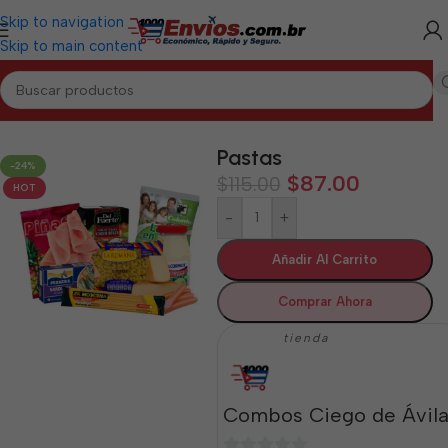
Skip to navigation
Skip to main content
CIEGO DE ÁVILA
/
Combos de Alimentos y Mixtos Ciego de Ávila
Pastas
-24%
$
87.00
$
115.00
HOT
-
+
Añadir Al Carrito
Comprar Ahora
tienda
Combos Ciego de Ávil