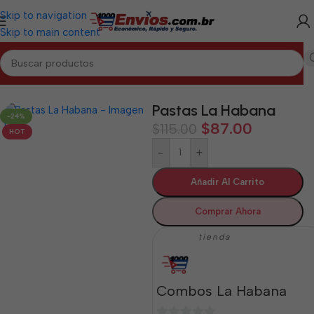
Skip to navigation
Skip to main content
Inicio
/
LA HABANA
/
Combos La Habana
Pastas La Habana
-24%
$
87.00
$
115.00
HOT
-
+
Añadir Al Carrito
Comprar Ahora
tienda
Combos La Habana