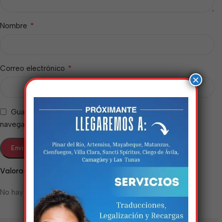
*
Nombre
*
Correo electrónico
×
Guarda mi nombre, correo electrónico y web en este
navegador para la próxima vez que comente.
Estamos trabalhando
Valoraciones
nisso!
No hay valoraciones aún.
Em breve, esta página estará
disponível com novidades