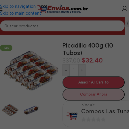
Skip to navigation
Skip to main content
Inicio
/
LAS TUNAS
/
Cárnicos Las Tunas
Picadillo 400g (10
-12%
Tubos)
$
32.40
$
37.00
-
+
Añadir Al Carrito
Comprar Ahora
tienda
Combos Las Tun
0