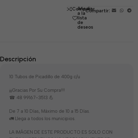
de
Añadir
Comparar
Compartir:
5
a la
lista
de
deseos
Descripción
10 Tubos de Picadillo de 400g c/u
¡¡¡Gracias Por Su Compra!!!
☎ 48 99167-3513 💪
De 7 a 10 Días, Máximo de 10 a 15 Días.
🚛 Llega a todos los municipios.
LA IMÁGEN DE ESTE PRODUCTO ES SOLO CON