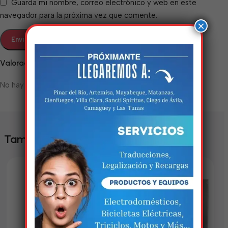
Guarda mi nombre, correo electrónico y web en este
navegador para la próxima vez que comente.
×
Valoraciones
No hay valoraciones aún.
Estamos trabalhando
nisso!
También te puede interesar
Em breve, esta página estará
disponível com novidades
incríveis. Agradecemos pela
paciência e compreensão.