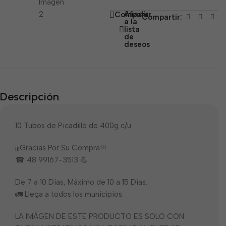
de
Añadir
Comparar
Compartir:
5
a la
lista
de
deseos
Descripción
10 Tubos de Picadillo de 400g c/u
¡¡¡Gracias Por Su Compra!!!
☎ 48 99167-3513 💪
De 7 a 10 Días, Máximo de 10 a 15 Días.
🚛 Llega a todos los municipios.
LA IMÁGEN DE ESTE PRODUCTO ES SOLO CON