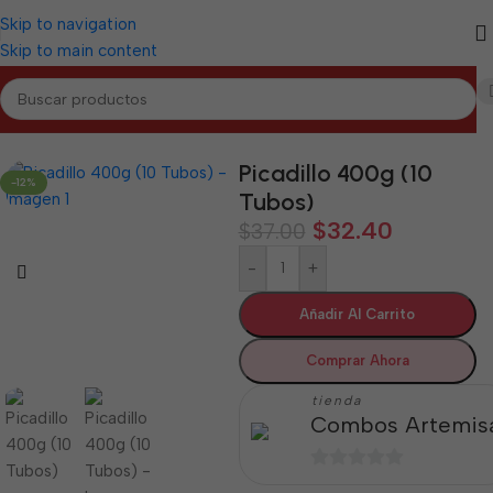
Skip to navigation
Skip to main content
Inicio
/
ARTEMISA
/
Cárnicos Artemisa
Picadillo 400g (10
-12%
Tubos)
$
32.40
$
37.00
-
+
Añadir Al Carrito
Comprar Ahora
tienda
Combos Artemis
0