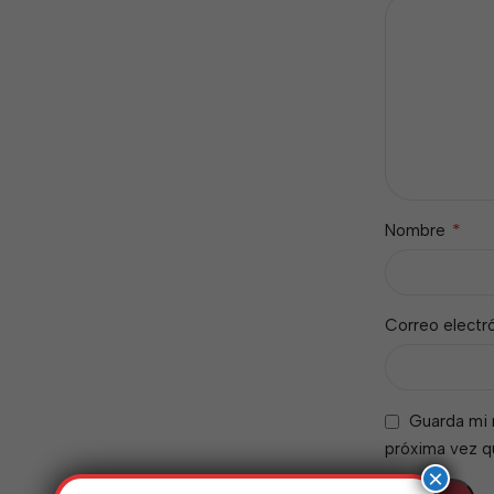
*
Nombre
Correo electr
Guarda mi 
próxima vez 
×