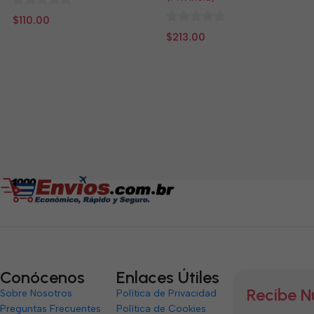
0
$
110.00
de
0
$
213.00
5
de
5
Conócenos
Enlaces Útiles
Recibe N
Sobre Nosotros
Política de Privacidad
Preguntas Frecuentes
Política de Cookies