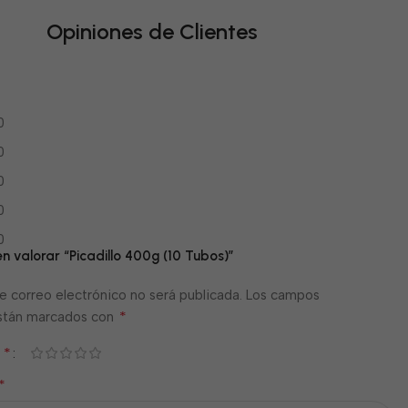
Opiniones de Clientes
0
0
0
0
0
en valorar “Picadillo 400g (10 Tubos)”
e correo electrónico no será publicada.
Los campos
*
están marcados con
*
n
*