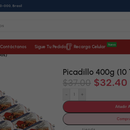
0-000, Brasil
Nueva
Contáctanos
Sigue Tu Pedido
Recarga Celular
bos)
Picadillo 400g (10
$
32.40
$
37.00
-
+
Añadir A
Compra
tienda