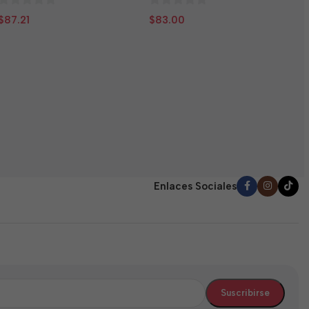
0
0
$
87.21
$
83.00
N
de
de
5
5
T
E
(
0
$
d
5
Enlaces Sociales