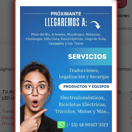
Valoraciones
No hay valorac
Estamos trabalhando nisso!
ágina estará disponível com novidades incríveis. Agradecemos
compreensão.
TV RCA 43” 1080P Full HD
Triciclo Eléctrico (MODELO
LED (Android Smart TV)
ZJ150-R) 60V/45~52AH-
1200W
Tienda:
Tienda:
Electrodomésticos y Más
Electrodomésticos y Más
(Privincia)
(Privincia)