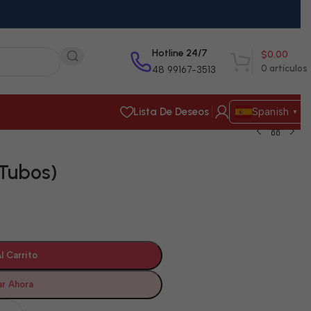
Hotline 24/7
$
0.00
0
artículos
48 99167-3513
Lista De Deseos
Spanish
▼
 Tubos)
l Carrito
r Ahora