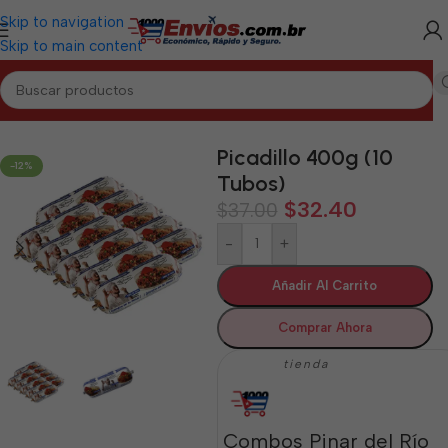
Skip to navigation
Skip to main content
Inicio
/
PINAR DEL RÍO
/
Cárnicos Pinar del Río
Picadillo 400g (10
-12%
Tubos)
$
32.40
$
37.00
-
+
Añadir Al Carrito
Comprar Ahora
tienda
Combos Pinar del Río