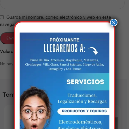
Guarda mi nombre, correo electrónico y web en este
×
navegador para la próxima vez que comente.
Valoraciones
No hay valoraciones aún.
Estamos trabalhando
nisso!
Em breve, esta página estará
También te puede interesar
disponível com novidades
incríveis. Agradecemos pela
paciência e compreensão.