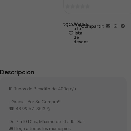
0
de
Añadir
Comparar
Compartir:
5
a la
lista
de
deseos
Descripción
10 Tubos de Picadillo de 400g c/u
¡¡¡Gracias Por Su Compra!!!
☎ 48 99167-3513 💪
De 7 a 10 Días, Máximo de 10 a 15 Días.
🚛 Llega a todos los municipios.