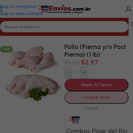
Skip to navigation
Skip to main content
Inicio
/
PINAR DEL RÍO
/
Cárnicos Pinar del Río
Pollo (Pierna y/o Post
-18%
Pierna) (1 lb)
$
2.97
$
3.60
-
+
Añadir Al Carrito
Comprar Ahora
tienda
Combos Pinar del Río