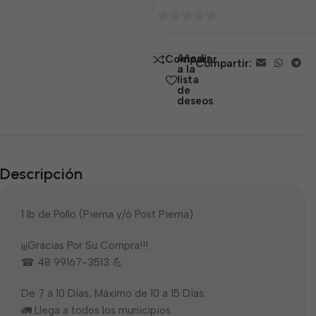
0
de
Añadir
Comparar
Compartir:
5
a la
lista
de
deseos
Descripción
1 lb de Pollo (Pierna y/ó Post Pierna)
¡¡¡Gracias Por Su Compra!!!
☎ 48 99167-3513 💪
De 7 a 10 Días, Máximo de 10 a 15 Días.
🚛 Llega a todos los municipios.