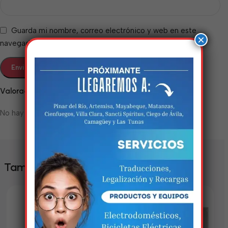
Guarda mi nombre, correo electrónico y web en este
×
navegador para la próxima vez que comente.
Valoraciones
No hay valoraciones aún.
Estamos trabalhando
nisso!
Em breve, esta página estará
También te puede interesar
disponível com novidades
incríveis. Agradecemos pela
paciência e compreensão.