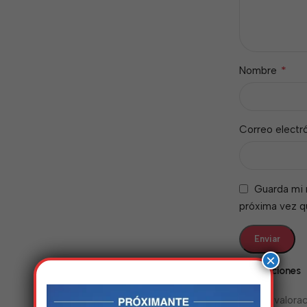
*
Nombre
Correo electr
Guarda mi 
próxima vez 
×
Valoraciones
No hay valorac