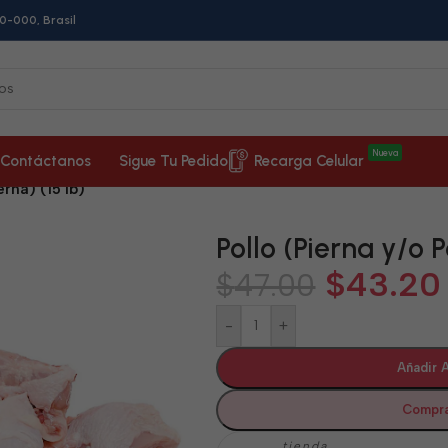
0-000, Brasil
Nueva
Contáctanos
Sigue Tu Pedido
Recarga Celular
erna) (15 lb)
Pollo (Pierna y/o P
$
43.20
$
47.00
-
+
Añadir A
Compra
tienda