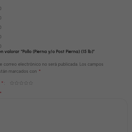
0
0
0
0
0
n valorar “Pollo (Pierna y/o Post Pierna) (15 lb)”
e correo electrónico no será publicada.
Los campos
*
están marcados con
*
n
*