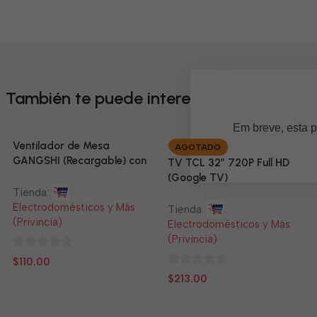
También te puede interesar
Em breve, esta p
Ventilador de Mesa
AGOTADO
GANGSHI (Recargable) con
TV TCL 32” 720P Full HD
Panel Solar Incluido
(Google TV)
Tienda:
Electrodomésticos y Más
Tienda:
(Privincia)
Electrodomésticos y Más
(Privincia)
0
$
110.00
de
0
$
213.00
5
de
5