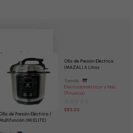
 pela paciência e
Olla de Presión Eléctrica
(MAZAL) 6 Litros
Tienda:
Electrodomésticos y Más
(Privincia)
0
$
83.00
Olla de Presión Eléctrica /
N
de
Multifunción (MI.ELITE)
5
T