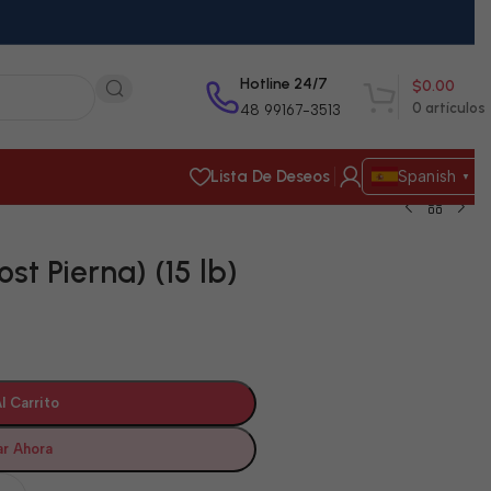
Hotline 24/7
$
0.00
0
artículos
48 99167-3513
Lista De Deseos
Spanish
▼
ost Pierna) (15 lb)
l Carrito
r Ahora