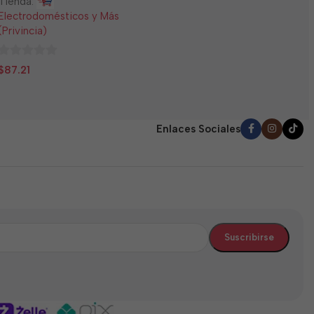
Tienda:
E
Electrodomésticos y Más
(
(Privincia)
0
$
0
d
$
87.21
de
5
5
Enlaces Sociales