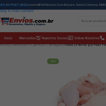
+55) 48 99167-3513
Skip to navigation
Contato@1000envios.com.br
Içara, Santa Catarina, 8882
Skip to main content
Inicio
Mercados
Nuestros Socios
Sobre Nosotros
Inicio
/
CAMAGÜEY
/
Cárnicos Camagüey
/
Pollo (Pierna y/o Post Pi
-8%