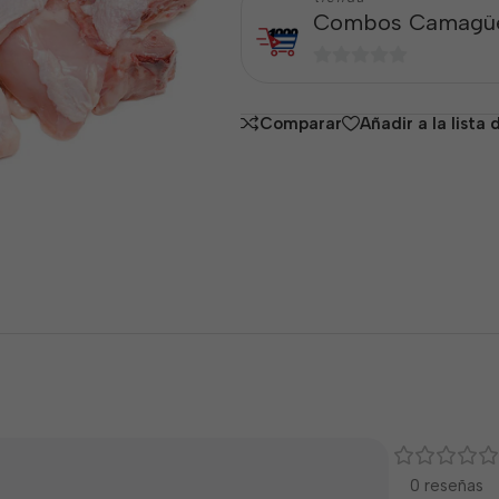
Combos Camagü
0
de
Comparar
Añadir a la lista
5
0 reseñas