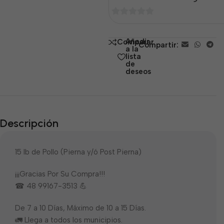
0
de
Añadir
Comparar
Compartir:
5
a la
lista
de
deseos
Descripción
15 lb de Pollo (Pierna y/ó Post Pierna)
¡¡¡Gracias Por Su Compra!!!
☎ 48 99167-3513 💪
De 7 a 10 Días, Máximo de 10 a 15 Días.
🚛 Llega a todos los municipios.