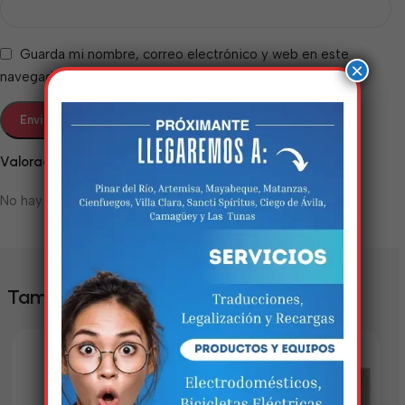
Guarda mi nombre, correo electrónico y web en este
×
navegador para la próxima vez que comente.
Valoraciones
No hay valoraciones aún.
Estamos trabalhando
nisso!
Em breve, esta página estará
También te puede interesar
disponível com novidades
incríveis. Agradecemos pela
paciência e compreensão.