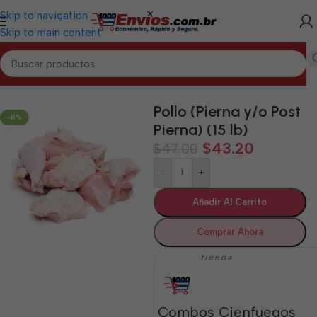
Skip to navigation
Skip to main content
Inicio
/
CIENFUEGOS
/
Cárnicos Cienfuegos
Pollo (Pierna y/o Post
-8%
Pierna) (15 lb)
$
43.20
$
47.00
-
+
Añadir Al Carrito
Comprar Ahora
tienda
Combos Cienfuegos