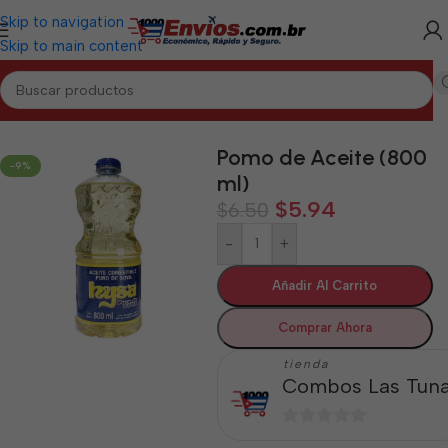
Skip to navigation
Skip to main content
Inicio
/
LAS TUNAS
/
Alimentos Varios Las Tunas
Pomo de Aceite (800
-9%
ml)
$
5.94
$
6.50
-
+
Añadir Al Carrito
Comprar Ahora
tienda
Combos Las Tun
0