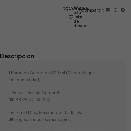
de
Añadir
Comparar
Compartir:
5
a la
lista
de
deseos
Descripción
1 Pomo de Aceite de 800 ml (Marca, Según
Dosponibilidad)
¡¡¡Gracias Por Su Compra!!!
☎ 48 99167-3513 💪
De 7 a 10 Días, Máximo de 10 a 15 Días.
🚛 Llega a todos los municipios.