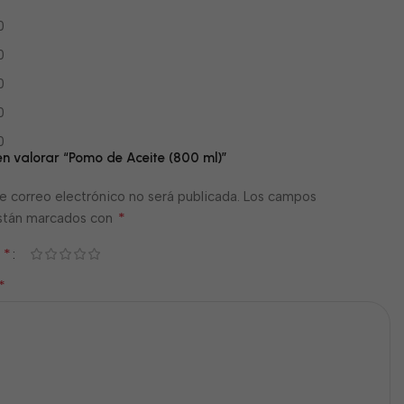
0
0
0
0
0
en valorar “Pomo de Aceite (800 ml)”
e correo electrónico no será publicada.
Los campos
*
están marcados con
*
n
*