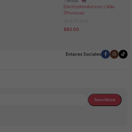
Tienda:
E
Electrodomésticos y Más
(
(Privincia)
0
$
0
d
$
83.00
de
5
5
Enlaces Sociales