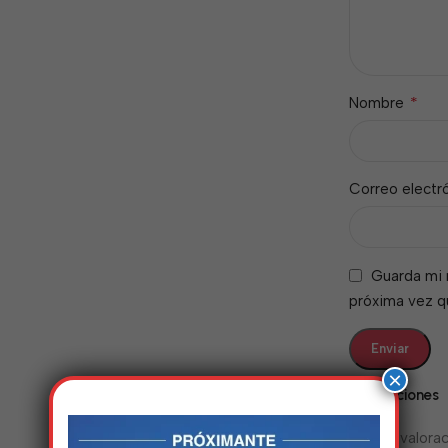
*
Nombre
Correo electr
Guarda mi 
próxima vez 
×
Valoraciones
No hay valorac