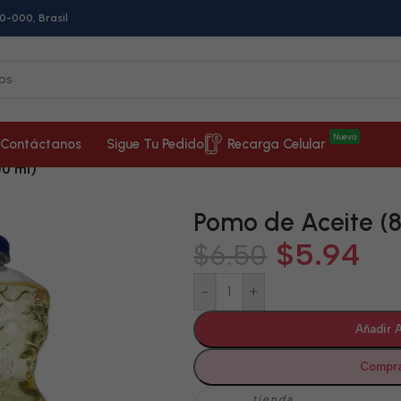
0-000, Brasil
Nueva
Contáctanos
Sigue Tu Pedido
Recarga Celular
00 ml)
Pomo de Aceite (
$
5.94
$
6.50
-
+
Añadir A
Compra
tienda