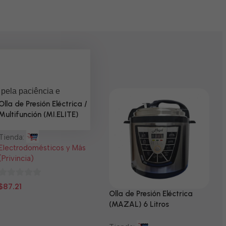
 pela paciência e
Olla de Presión Eléctrica /
Multifunción (MI.ELITE)
Tienda:
Electrodomésticos y Más
(Privincia)
0
$
87.21
Olla de Presión Eléctrica
N
de
(MAZAL) 6 Litros
5
T