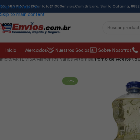
+55) 48 99167-3513
Skip to navigation
Contato@1000envios.com.br
Içara, Santa Catarina, 8882
Skip to main content
Inicio
Mercados
Nuestros Socios
Sobre Nosotros
Inicio
/
ARTEMISA
/
Alimentos Varios Artemisa
/
Pomo de Aceite (8
-9%