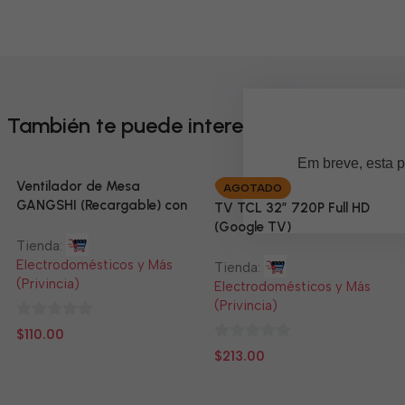
También te puede interesar
Em breve, esta p
Ventilador de Mesa
AGOTADO
GANGSHI (Recargable) con
TV TCL 32” 720P Full HD
Panel Solar Incluido
(Google TV)
Tienda:
Electrodomésticos y Más
Tienda:
(Privincia)
Electrodomésticos y Más
(Privincia)
0
$
110.00
de
0
$
213.00
5
de
5