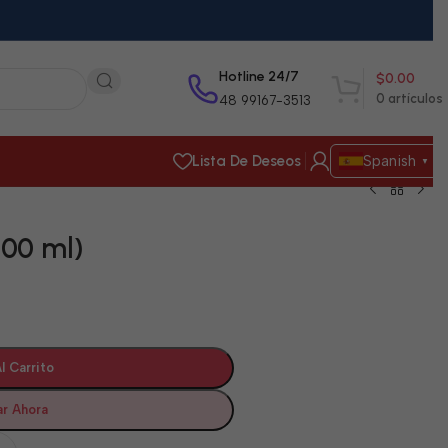
Hotline 24/7
$
0.00
0
artículos
48 99167-3513
Lista De Deseos
Spanish
▼
800 ml)
l Carrito
r Ahora