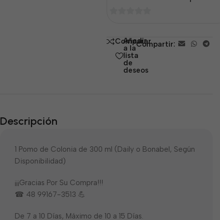
0
de
Añadir
Comparar
Compartir:
5
a la
lista
de
deseos
Descripción
1 Pomo de Colonia de 300 ml (Daily o Bonabel, Según
Disponibilidad)
¡¡¡Gracias Por Su Compra!!!
☎ 48 99167-3513 💪
De 7 a 10 Días, Máximo de 10 a 15 Días.