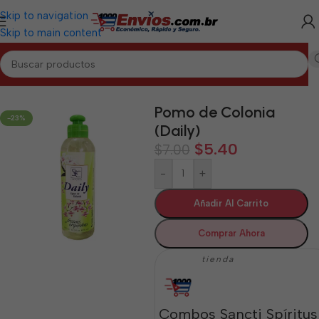
Skip to navigation
Skip to main content
nicio
/
SANCTI SPÍRITUS
/
Aseo y Cuidado Personal Sancti Spíritus
Pomo de Colonia
-23%
(Daily)
$
5.40
$
7.00
-
+
Añadir Al Carrito
Comprar Ahora
tienda
Combos Sancti Spíritus