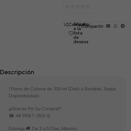
0
de
Añadir
Comparar
Compartir:
5
a la
lista
de
deseos
Descripción
1 Pomo de Colonia de 300 ml (Daily o Bonabel, Según
Disponibilidad)
¡¡¡Gracias Por Su Compra!!!
☎ 48 99167-3513 💪
Entrega 🚚: De 3 a 5 Días, Máximo.