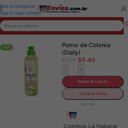
Skip to navigation
Skip to main content
Inicio
/
LA HABANA
/
Aseo y Cuidado Personal La Habana
Pomo de Colonia
-23%
(Daily)
$
5.40
$
7.00
-
+
Añadir Al Carrito
Comprar Ahora
tienda
Combos La Habana